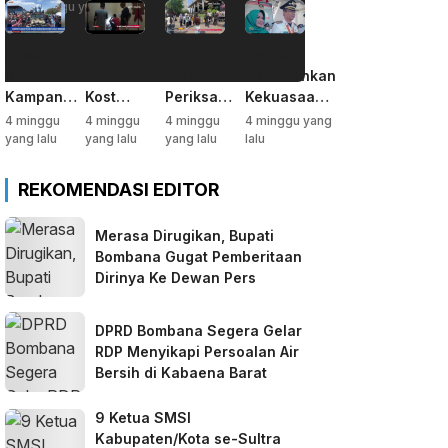
4 minggu yang lalu
Suasana
Viral,
KPK
Ambisi
Riuh
Kamar
Didesak
Pertahankan
Kampanye
Kost
Periksa
Kekuasaan,
Akbar,
Jadi
Gubernur
Tafdil
4 minggu
4 minggu
4 minggu
4 minggu yang
Dihadiri
Markas
Sultra soal
Dorong
yang lalu
yang lalu
yang lalu
lalu
Belasan
Sabu
Dugaan
Istrinya
Ribu
Deforestasi
Nyalon
REKOMENDASI EDITOR
Warga
Kabaen
Bupati
Bombana
Bombana
Merasa Dirugikan, Bupati
Bombana Gugat Pemberitaan
Dirinya Ke Dewan Pers
DPRD Bombana Segera Gelar
RDP Menyikapi Persoalan Air
Bersih di Kabaena Barat
9 Ketua SMSI
Kabupaten/Kota se-Sultra