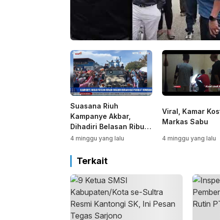
Suasana Riuh
Viral, Kamar Kos
Kampanye Akbar,
Markas Sabu
Dihadiri Belasan Ribu
Warga Bombana
4 minggu yang lalu
4 minggu yang lalu
Terkait