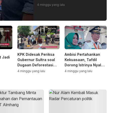
4 minggu yang lalu
KPK Didesak Periksa
Ambisi Pertahankan
t Jadi
Gubernur Sultra soal
Kekuasaan, Tafdil
Dugaan Deforestasi
Dorong Istrinya Nyalon
Kabaen
Bupati Bombana
4 minggu yang lalu
4 minggu yang lalu