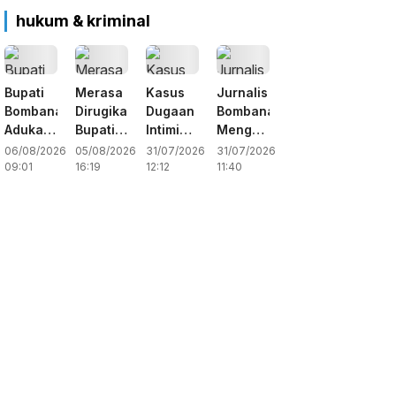
hukum & kriminal
Bupati
Merasa
Kasus
Jurnalis
Bombana
Dirugikan,
Dugaan
Bombana
Adukan
Bupati
Intimidasi
Mengaku
Media
Bombana
Jurnalis
Jadi
06/08/2026
05/08/2026
31/07/2026
31/07/2026
ke
Gugat
Diselidiki,
Korban
09:01
16:19
12:12
11:40
Dewan
Pemberitaan
SMSI
Penghinaan
Pers,
Dirinya
Apresiasi
dan
Redaksi
Ke
Langkah
Intimidasi
Portalterkini
Dewan
Polres
Buka
Pers
Bombana
Suara