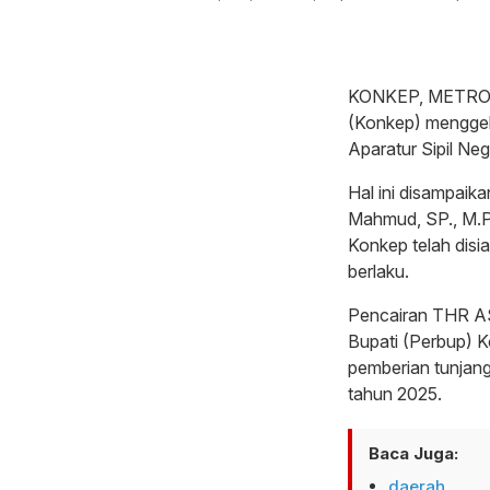
KONKEP, METRO 
(Konkep) menggel
Aparatur Sipil N
Hal ini disampai
Mahmud, SP., M.P
Konkep telah disi
berlaku.
Pencairan THR ASN
Bupati (Perbup) 
pemberian tunjang
tahun 2025.
Baca Juga:
daerah