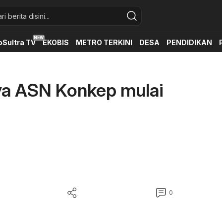
oSultra TV
EKOBIS
METRO TERKINI
DESA
PENDIDIKAN
ya ASN Konkep mulai
0