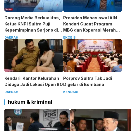
Dorong Media Berkualitas,
Presiden Mahasiswa IAIN
Ketua KNPI Sultra Puji
Kendari Gugat Program
Kepemimpinan Sarjono di
MBG dan Koperasi Merah
SMSI
Putih
DAERAH
EKOBIS
Kendari: Kantor Kelurahan
Porprov Sultra Tak Jadi
Diduga Jadi Lokasi Open BO
Digelar di Bombana
DAERAH
KENDARI
hukum & kriminal