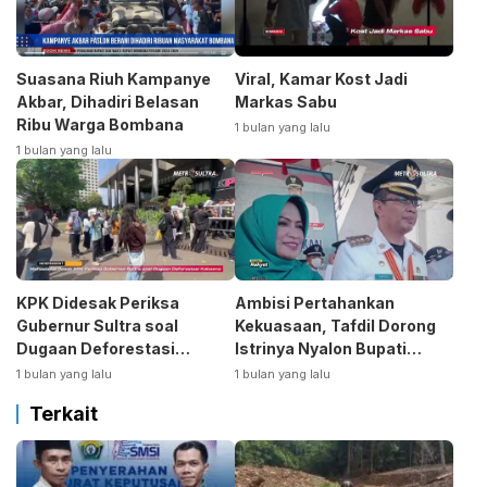
Suasana Riuh Kampanye
Viral, Kamar Kost Jadi
Akbar, Dihadiri Belasan
Markas Sabu
Ribu Warga Bombana
1 bulan yang lalu
1 bulan yang lalu
KPK Didesak Periksa
Ambisi Pertahankan
Gubernur Sultra soal
Kekuasaan, Tafdil Dorong
Dugaan Deforestasi
Istrinya Nyalon Bupati
Kabaen
Bombana
1 bulan yang lalu
1 bulan yang lalu
Terkait