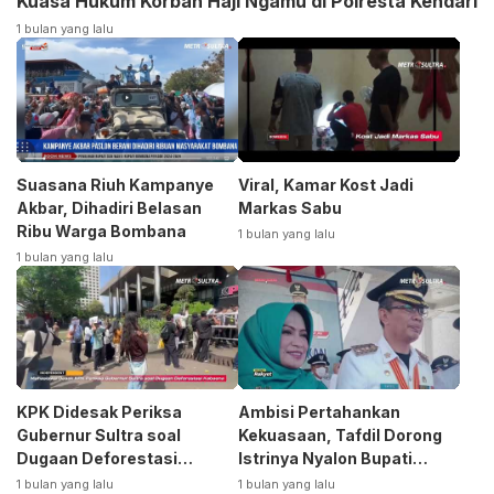
Kuasa Hukum Korban Haji Ngamu di Polresta Kendari
1 bulan yang lalu
Suasana Riuh Kampanye
Viral, Kamar Kost Jadi
Akbar, Dihadiri Belasan
Markas Sabu
Ribu Warga Bombana
1 bulan yang lalu
1 bulan yang lalu
KPK Didesak Periksa
Ambisi Pertahankan
Gubernur Sultra soal
Kekuasaan, Tafdil Dorong
Dugaan Deforestasi
Istrinya Nyalon Bupati
Kabaen
Bombana
1 bulan yang lalu
1 bulan yang lalu