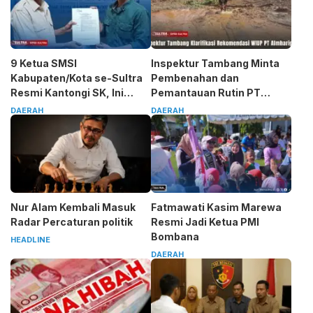
9 Ketua SMSI
Inspektur Tambang Minta
Kabupaten/Kota se-Sultra
Pembenahan dan
Resmi Kantongi SK, Ini
Pemantauan Rutin PT
Pesan Tegas Sarjono
Almharig
DAERAH
DAERAH
Nur Alam Kembali Masuk
Fatmawati Kasim Marewa
Radar Percaturan politik
Resmi Jadi Ketua PMI
Bombana
HEADLINE
DAERAH