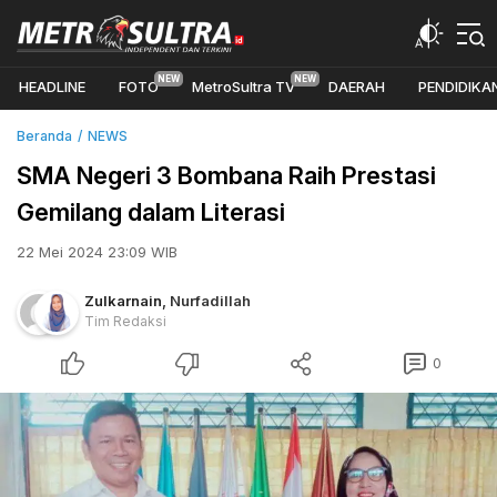
HEADLINE
FOTO
MetroSultra TV
DAERAH
PENDIDIKA
Beranda
NEWS
SMA Negeri 3 Bombana Raih Prestasi
Gemilang dalam Literasi
22 Mei 2024 23:09 WIB
Zulkarnain
,
Nurfadillah
Tim Redaksi
0