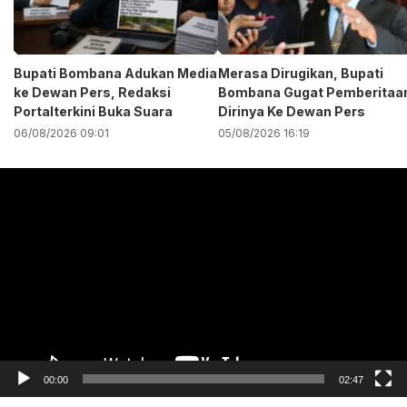
Bupati Bombana Adukan Media
Merasa Dirugikan, Bupati
ke Dewan Pers, Redaksi
Bombana Gugat Pemberitaa
Portalterkini Buka Suara
Dirinya Ke Dewan Pers
06/08/2026 09:01
05/08/2026 16:19
Pemutar
Video
00:00
02:47