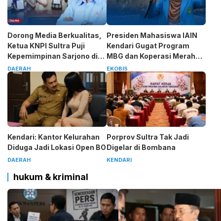
Dorong Media Berkualitas,
Presiden Mahasiswa IAIN
Ketua KNPI Sultra Puji
Kendari Gugat Program
Kepemimpinan Sarjono di
MBG dan Koperasi Merah
SMSI
Putih
DAERAH
EKOBIS
Kendari: Kantor Kelurahan
Porprov Sultra Tak Jadi
Diduga Jadi Lokasi Open BO
Digelar di Bombana
DAERAH
KENDARI
hukum & kriminal