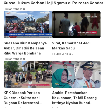
Kuasa Hukum Korban Haji Ngamu di Polresta Kendari
1 bulan yang lalu
Suasana Riuh Kampanye
Viral, Kamar Kost Jadi
Akbar, Dihadiri Belasan
Markas Sabu
Ribu Warga Bombana
1 bulan yang lalu
1 bulan yang lalu
KPK Didesak Periksa
Ambisi Pertahankan
Gubernur Sultra soal
Kekuasaan, Tafdil Dorong
Dugaan Deforestasi
Istrinya Nyalon Bupati
Kabaen
Bombana