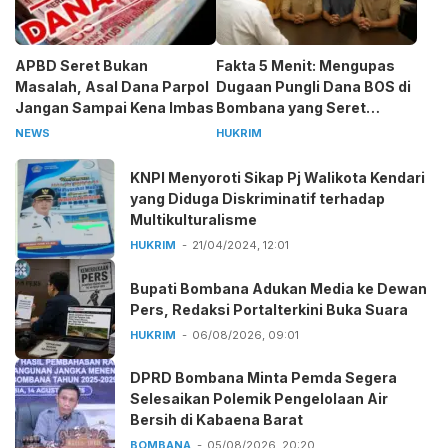
APBD Seret Bukan
Fakta 5 Menit: Mengupas
Masalah, Asal Dana Parpol
Dugaan Pungli Dana BOS di
Jangan Sampai Kena Imbas
Bombana yang Seret
Kepala Sekolah
NEWS
HUKRIM
KNPI Menyoroti Sikap Pj Walikota Kendari
yang Diduga Diskriminatif terhadap
Multikulturalisme
HUKRIM
21/04/2024, 12:01
Bupati Bombana Adukan Media ke Dewan
Pers, Redaksi Portalterkini Buka Suara
HUKRIM
06/08/2026, 09:01
DPRD Bombana Minta Pemda Segera
Selesaikan Polemik Pengelolaan Air
Bersih di Kabaena Barat
BOMBANA
05/08/2026, 20:20