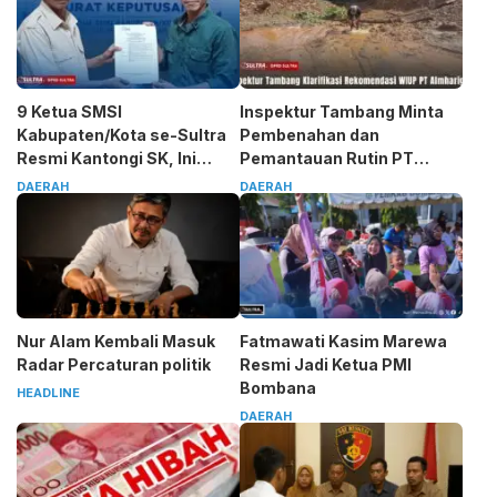
9 Ketua SMSI
Inspektur Tambang Minta
Kabupaten/Kota se-Sultra
Pembenahan dan
Resmi Kantongi SK, Ini
Pemantauan Rutin PT
Pesan Tegas Sarjono
Almharig
DAERAH
DAERAH
Nur Alam Kembali Masuk
Fatmawati Kasim Marewa
Radar Percaturan politik
Resmi Jadi Ketua PMI
Bombana
HEADLINE
DAERAH