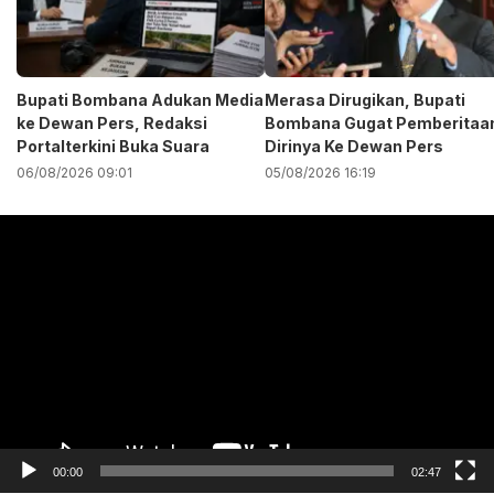
Bupati Bombana Adukan Media
Merasa Dirugikan, Bupati
ke Dewan Pers, Redaksi
Bombana Gugat Pemberitaa
Portalterkini Buka Suara
Dirinya Ke Dewan Pers
06/08/2026 09:01
05/08/2026 16:19
Pemutar
Video
00:00
02:47