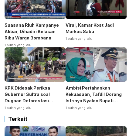
Suasana Riuh Kampanye
Viral, Kamar Kost Jadi
Akbar, Dihadiri Belasan
Markas Sabu
Ribu Warga Bombana
1 bulan yang lalu
1 bulan yang lalu
KPK Didesak Periksa
Ambisi Pertahankan
Gubernur Sultra soal
Kekuasaan, Tafdil Dorong
Dugaan Deforestasi
Istrinya Nyalon Bupati
Kabaen
Bombana
1 bulan yang lalu
1 bulan yang lalu
Terkait