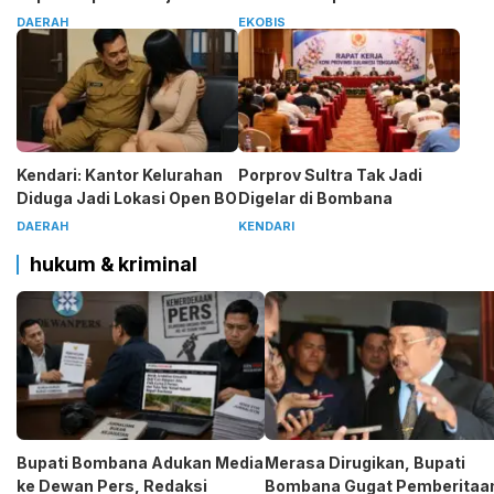
SMSI
Putih
DAERAH
EKOBIS
Kendari: Kantor Kelurahan
Porprov Sultra Tak Jadi
Diduga Jadi Lokasi Open BO
Digelar di Bombana
DAERAH
KENDARI
hukum & kriminal
Bupati Bombana Adukan Media
Merasa Dirugikan, Bupati
ke Dewan Pers, Redaksi
Bombana Gugat Pemberitaa