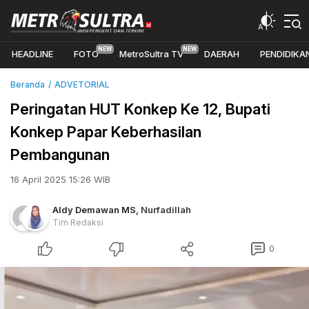
HEADLINE
FOTO
MetroSultra TV
DAERAH
PENDIDIKA
Beranda
ADVETORIAL
Peringatan HUT Konkep Ke 12, Bupati
Konkep Papar Keberhasilan
Pembangunan
16 April 2025 15:26 WIB
Aldy Demawan MS
,
Nurfadillah
Tim Redaksi
0