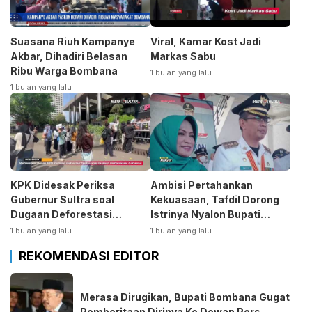
Suasana Riuh Kampanye
Viral, Kamar Kost Jadi
Akbar, Dihadiri Belasan
Markas Sabu
Ribu Warga Bombana
1 bulan yang lalu
1 bulan yang lalu
KPK Didesak Periksa
Ambisi Pertahankan
Gubernur Sultra soal
Kekuasaan, Tafdil Dorong
Dugaan Deforestasi
Istrinya Nyalon Bupati
Kabaen
Bombana
1 bulan yang lalu
1 bulan yang lalu
REKOMENDASI EDITOR
Merasa Dirugikan, Bupati Bombana Gugat
Pemberitaan Dirinya Ke Dewan Pers