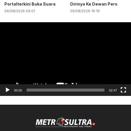
Portalterkini Buka Suara
Dirinya Ke Dewan Pers
06/08/2026 09:01
05/08/2026 16:19
Pemutar
Video
00:00
02:47