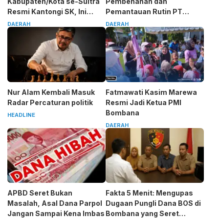
Kabupaten/Kota se-Sultra
Pembenahan dan
Resmi Kantongi SK, Ini
Pemantauan Rutin PT
Pesan Tegas Sarjono
Almharig
DAERAH
DAERAH
Nur Alam Kembali Masuk
Fatmawati Kasim Marewa
Radar Percaturan politik
Resmi Jadi Ketua PMI
Bombana
HEADLINE
DAERAH
APBD Seret Bukan
Fakta 5 Menit: Mengupas
Masalah, Asal Dana Parpol
Dugaan Pungli Dana BOS di
Jangan Sampai Kena Imbas
Bombana yang Seret