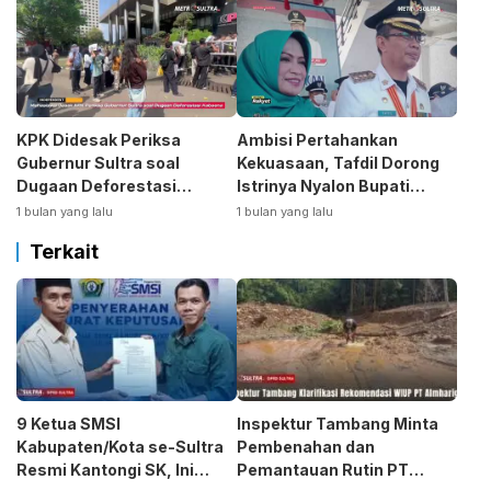
KPK Didesak Periksa
Ambisi Pertahankan
Gubernur Sultra soal
Kekuasaan, Tafdil Dorong
Dugaan Deforestasi
Istrinya Nyalon Bupati
Kabaen
Bombana
1 bulan yang lalu
1 bulan yang lalu
Terkait
9 Ketua SMSI
Inspektur Tambang Minta
Kabupaten/Kota se-Sultra
Pembenahan dan
Resmi Kantongi SK, Ini
Pemantauan Rutin PT