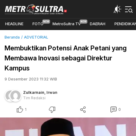
HEADLINE
FOTO
MetroSultra TV
DAERAH
PENDIDIKA
Beranda
ADVETORIAL
Membuktikan Potensi Anak Petani yang
Membawa Inovasi sebagai Direktur
Kampus
9 Desember 2023 11:32 WIB
Zulkarnain
,
Irwan
Tim Redaksi
1
0