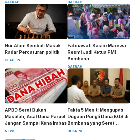
Pesan Tegas Sarjono
Almharig
DAERAH
DAERAH
Nur Alam Kembali Masuk
Fatmawati Kasim Marewa
Radar Percaturan politik
Resmi Jadi Ketua PMI
Bombana
HEADLINE
DAERAH
APBD Seret Bukan
Fakta 5 Menit: Mengupas
Masalah, Asal Dana Parpol
Dugaan Pungli Dana BOS di
Jangan Sampai Kena Imbas
Bombana yang Seret
Kepala Sekolah
NEWS
HUKRIM