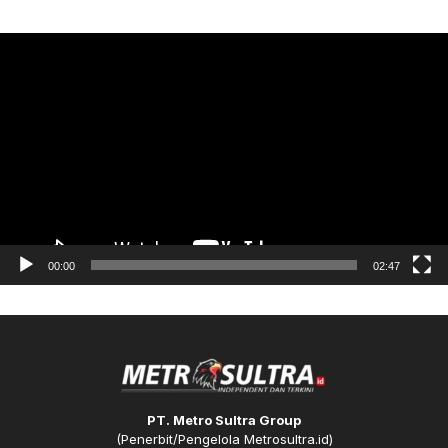
Pemutar
Video
00:00
02:47
PT. Metro Sultra Group
(Penerbit/Pengelola Metrosultra.id)