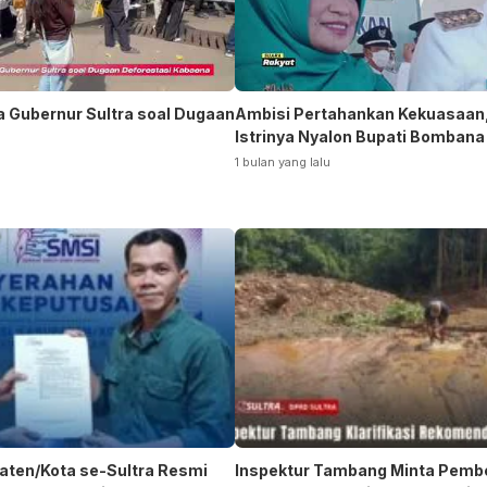
a Gubernur Sultra soal Dugaan
Ambisi Pertahankan Kekuasaan,
Istrinya Nyalon Bupati Bombana
1 bulan yang lalu
aten/Kota se-Sultra Resmi
Inspektur Tambang Minta Pemb