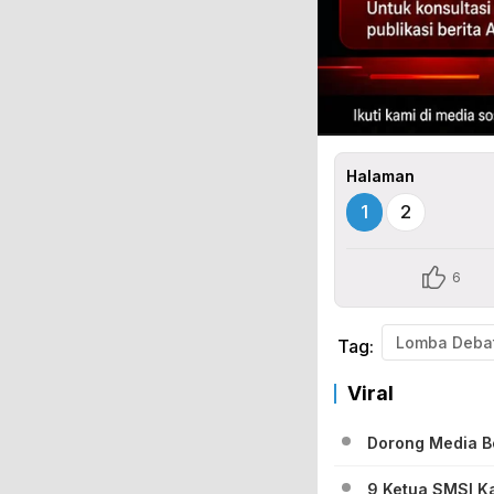
Halaman
1
2
6
Tag:
Viral
Dorong Media Be
9 Ketua SMSI Ka