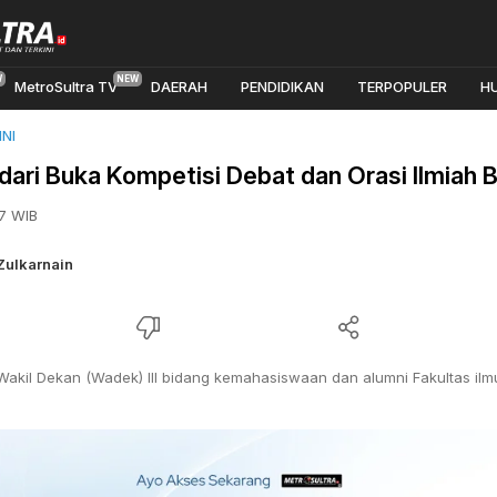
MetroSultra TV
DAERAH
PENDIDIKAN
TERPOPULER
H
NI
dari Buka Kompetisi Debat dan Orasi Ilmiah 
7 WIB
Zulkarnain
. Wakil Dekan (Wadek) III bidang kemahasiswaan dan alumni Fakultas ilmu