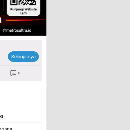
Selanjutnya
0
SI
arjono