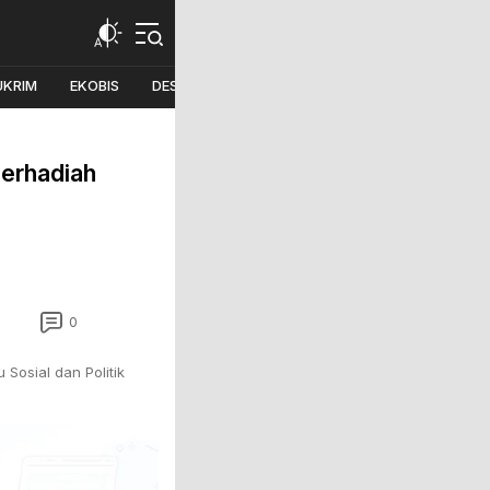
UKRIM
EKOBIS
DESA
PILKADA
Berhadiah
0
 Sosial dan Politik