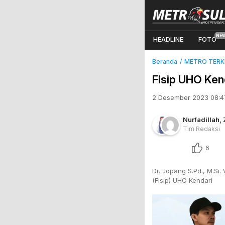
HEADLINE
FOTO
Beranda
METRO TERKI
Fisip UHO Ken
2 Desember 2023 08:4
Nurfadillah
,
Tim Redaksi
6
Dr. Jopang S.Pd., M.Si
(Fisip) UHO Kendari