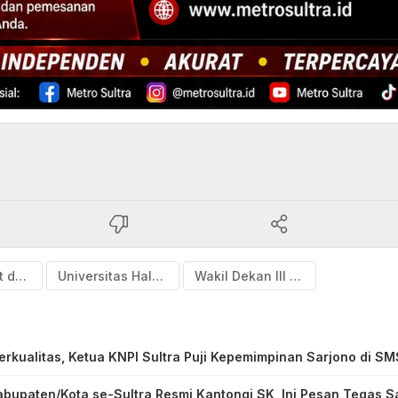
Lomba Debat dan Orasi Ilmiah
Universitas Haluoleo Kendari
Wakil Dekan III Fisip Uho Kendari
rkualitas, Ketua KNPI Sultra Puji Kepemimpinan Sarjono di SM
bupaten/Kota se-Sultra Resmi Kantongi SK, Ini Pesan Tegas S