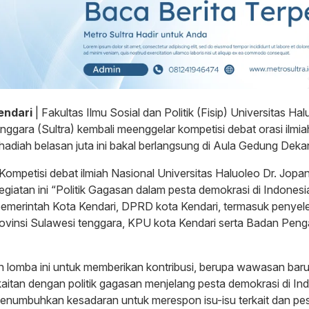
endari
| Fakultas Ilmu Sosial dan Politik (Fisip) Universitas Ha
enggara (Sultra) kembali meenggelar kompetisi debat orasi ilmi
hadiah belasan juta ini bakal berlangsung di Aula Gedung Dek
mpetisi debat ilmiah Nasional Universitas Haluoleo Dr. Jopan
iatan ini “Politik Gagasan dalam pesta demokrasi di Indonesia”
pemerintah Kota Kendari, DPRD kota Kendari, termasuk penyel
rovinsi Sulawesi tenggara, KPU kota Kendari serta Badan Pen
n lomba ini untuk memberikan kontribusi, berupa wawasan ba
erkaitan dengan politik gagasan menjelang pesta demokrasi di I
enumbuhkan kesadaran untuk merespon isu-isu terkait dan pes