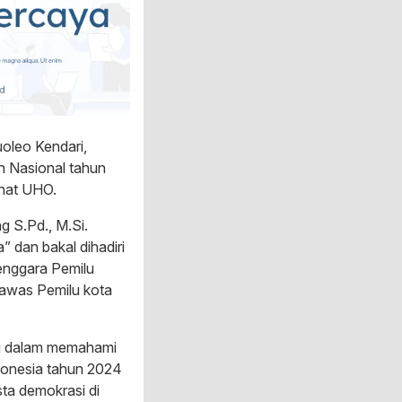
luoleo Kendari,
ah Nasional tahun
anat UHO.
g S.Pd., M.Si.
 dan bakal dihadiri
enggara Pemilu
gawas Pemilu kota
ru dalam memahami
ndonesia tahun 2024
ta demokrasi di