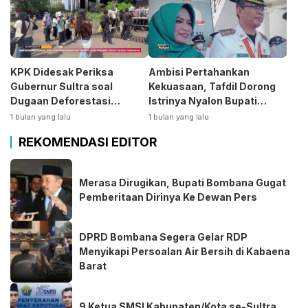
KPK Didesak Periksa
Ambisi Pertahankan
Gubernur Sultra soal
Kekuasaan, Tafdil Dorong
Dugaan Deforestasi
Istrinya Nyalon Bupati
Kabaen
Bombana
1 bulan yang lalu
1 bulan yang lalu
REKOMENDASI EDITOR
Merasa Dirugikan, Bupati Bombana Gugat
Pemberitaan Dirinya Ke Dewan Pers
DPRD Bombana Segera Gelar RDP
Menyikapi Persoalan Air Bersih di Kabaena
Barat
9 Ketua SMSI Kabupaten/Kota se-Sultra