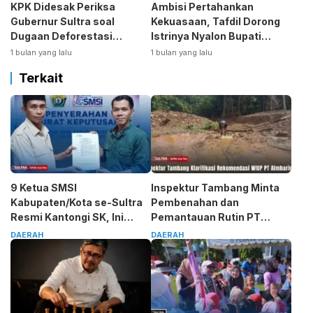
KPK Didesak Periksa
Ambisi Pertahankan
Gubernur Sultra soal
Kekuasaan, Tafdil Dorong
Dugaan Deforestasi
Istrinya Nyalon Bupati
Kabaen
Bombana
1 bulan yang lalu
1 bulan yang lalu
Terkait
9 Ketua SMSI
Inspektur Tambang Minta
Kabupaten/Kota se-Sultra
Pembenahan dan
Resmi Kantongi SK, Ini
Pemantauan Rutin PT
Pesan Tegas Sarjono
Almharig
DAERAH
DAERAH