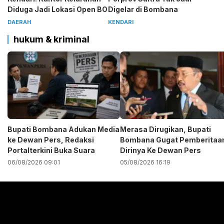
Diduga Jadi Lokasi Open BO
Digelar di Bombana
DAERAH
KENDARI
hukum & kriminal
Bupati Bombana Adukan Media
Merasa Dirugikan, Bupati
ke Dewan Pers, Redaksi
Bombana Gugat Pemberitaa
Portalterkini Buka Suara
Dirinya Ke Dewan Pers
06/08/2026 09:01
05/08/2026 16:19
Pemutar
Video