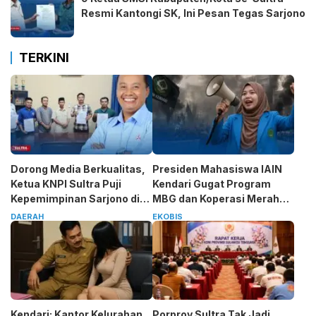
Resmi Kantongi SK, Ini Pesan Tegas Sarjono
TERKINI
Dorong Media Berkualitas,
Presiden Mahasiswa IAIN
Ketua KNPI Sultra Puji
Kendari Gugat Program
Kepemimpinan Sarjono di
MBG dan Koperasi Merah
SMSI
Putih
DAERAH
EKOBIS
Kendari: Kantor Kelurahan
Porprov Sultra Tak Jadi