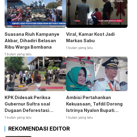
Suasana Riuh Kampanye
Viral, Kamar Kost Jadi
Akbar, Dihadiri Belasan
Markas Sabu
Ribu Warga Bombana
1 bulan yang lalu
1 bulan yang lalu
KPK Didesak Periksa
Ambisi Pertahankan
Gubernur Sultra soal
Kekuasaan, Tafdil Dorong
Dugaan Deforestasi
Istrinya Nyalon Bupati
Kabaen
Bombana
1 bulan yang lalu
1 bulan yang lalu
REKOMENDASI EDITOR