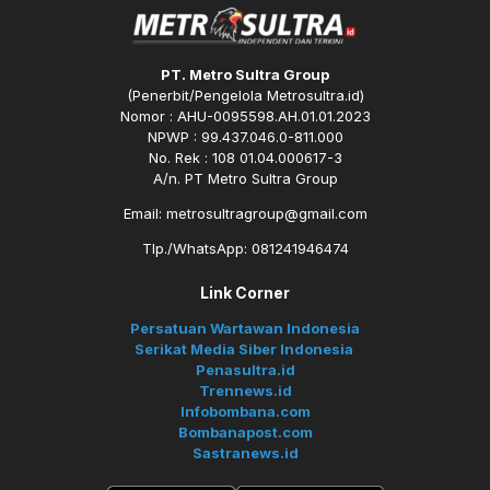
PT. Metro Sultra Group
(Penerbit/Pengelola Metrosultra.id)
Nomor : AHU-0095598.AH.01.01.2023
NPWP : 99.437.046.0-811.000
No. Rek : 108 01.04.000617-3
A/n. PT Metro Sultra Group
Email: metrosultragroup@gmail.com
Tlp./WhatsApp: 081241946474
Link Corner
Persatuan Wartawan Indonesia
Serikat Media Siber Indonesia
Penasultra.id
Trennews.id
Infobombana.com
Bombanapost.com
Sastranews.id