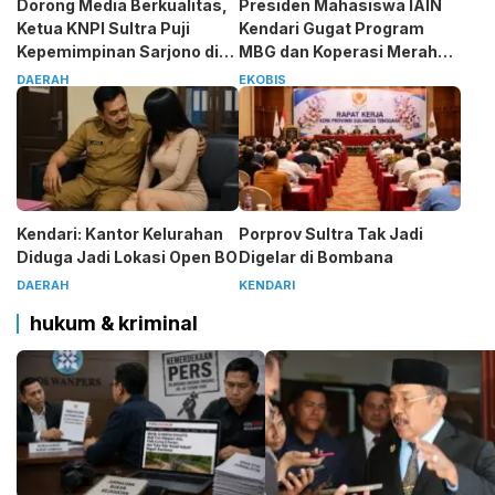
Dorong Media Berkualitas,
Presiden Mahasiswa IAIN
Ketua KNPI Sultra Puji
Kendari Gugat Program
Kepemimpinan Sarjono di
MBG dan Koperasi Merah
SMSI
Putih
DAERAH
EKOBIS
Kendari: Kantor Kelurahan
Porprov Sultra Tak Jadi
Diduga Jadi Lokasi Open BO
Digelar di Bombana
DAERAH
KENDARI
hukum & kriminal