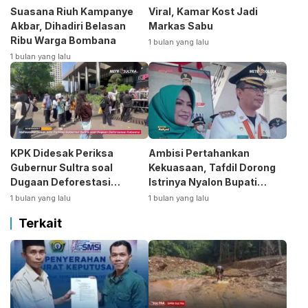
Suasana Riuh Kampanye
Viral, Kamar Kost Jadi
Akbar, Dihadiri Belasan
Markas Sabu
Ribu Warga Bombana
1 bulan yang lalu
1 bulan yang lalu
KPK Didesak Periksa
Ambisi Pertahankan
Gubernur Sultra soal
Kekuasaan, Tafdil Dorong
Dugaan Deforestasi
Istrinya Nyalon Bupati
Kabaen
Bombana
1 bulan yang lalu
1 bulan yang lalu
Terkait