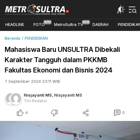
HEADLINE
FOTO
MetroSultra TV
DAERAH
PENDIDIKA
Beranda
PENDIDIKAN
Mahasiswa Baru UNSULTRA Dibekali
Karakter Tangguh dalam PKKMB
Fakultas Ekonomi dan Bisnis 2024
7 September 2024 23:11 WIB
Nisjayanti MS
,
Nisjayanti MS
Tim Redaksi
4
0