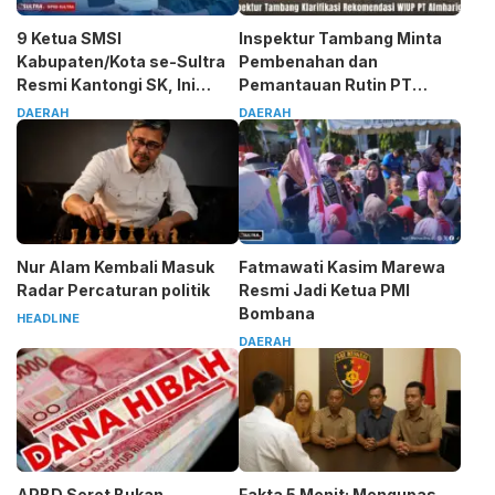
9 Ketua SMSI
Inspektur Tambang Minta
Kabupaten/Kota se-Sultra
Pembenahan dan
Resmi Kantongi SK, Ini
Pemantauan Rutin PT
Pesan Tegas Sarjono
Almharig
DAERAH
DAERAH
Nur Alam Kembali Masuk
Fatmawati Kasim Marewa
Radar Percaturan politik
Resmi Jadi Ketua PMI
Bombana
HEADLINE
DAERAH
APBD Seret Bukan
Fakta 5 Menit: Mengupas