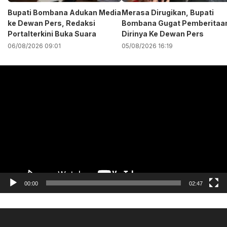
Bupati Bombana Adukan Media
Merasa Dirugikan, Bupati
ke Dewan Pers, Redaksi
Bombana Gugat Pemberitaa
Portalterkini Buka Suara
Dirinya Ke Dewan Pers
06/08/2026 09:01
05/08/2026 16:19
Pemutar
Video
00:00
02:47