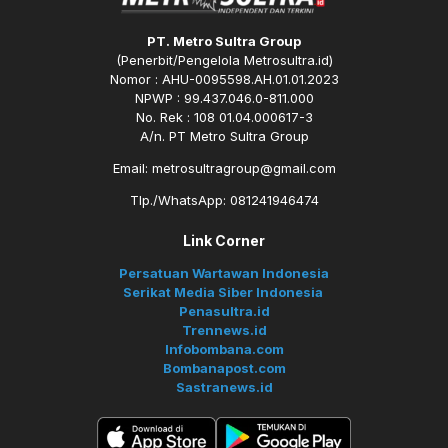
PT. Metro Sultra Group
(Penerbit/Pengelola Metrosultra.id)
Nomor : AHU-0095598.AH.01.01.2023
NPWP : 99.437.046.0-811.000
No. Rek : 108 01.04.000617-3
A/n. PT Metro Sultra Group
Email: metrosultragroup@gmail.com
Tlp./WhatsApp: 081241946474
Link Corner
Persatuan Wartawan Indonesia
Serikat Media Siber Indonesia
Penasultra.id
Trennews.id
Infobombana.com
Bombanapost.com
Sastranews.id