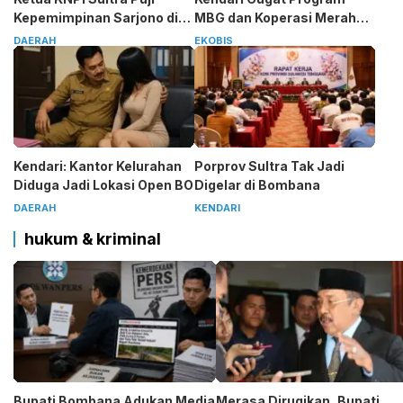
Kepemimpinan Sarjono di
MBG dan Koperasi Merah
SMSI
Putih
DAERAH
EKOBIS
Kendari: Kantor Kelurahan
Porprov Sultra Tak Jadi
Diduga Jadi Lokasi Open BO
Digelar di Bombana
DAERAH
KENDARI
hukum & kriminal
Bupati Bombana Adukan Media
Merasa Dirugikan, Bupati