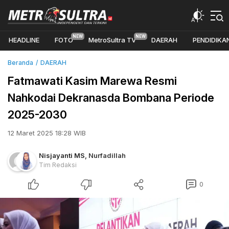
HEADLINE
FOTO
MetroSultra TV
DAERAH
PENDIDIKA
Beranda
DAERAH
Fatmawati Kasim Marewa Resmi
Nahkodai Dekranasda Bombana Periode
2025-2030
12 Maret 2025 18:28 WIB
Nisjayanti MS
,
Nurfadillah
Tim Redaksi
0