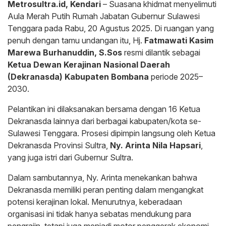
Metrosultra.id, Kendari
– Suasana khidmat menyelimuti
Aula Merah Putih Rumah Jabatan Gubernur Sulawesi
Tenggara pada Rabu, 20 Agustus 2025. Di ruangan yang
penuh dengan tamu undangan itu, Hj.
Fatmawati Kasim
Marewa Burhanuddin, S.Sos
resmi dilantik sebagai
Ketua Dewan Kerajinan Nasional Daerah
(Dekranasda) Kabupaten Bombana
periode 2025–
2030.
Pelantikan ini dilaksanakan bersama dengan 16 Ketua
Dekranasda lainnya dari berbagai kabupaten/kota se-
Sulawesi Tenggara. Prosesi dipimpin langsung oleh Ketua
Dekranasda Provinsi Sultra,
Ny. Arinta Nila Hapsari
,
yang juga istri dari Gubernur Sultra.
Dalam sambutannya, Ny. Arinta menekankan bahwa
Dekranasda memiliki peran penting dalam mengangkat
potensi kerajinan lokal. Menurutnya, keberadaan
organisasi ini tidak hanya sebatas mendukung para
pengrajin, tetapi juga menjadi motor penggerak ekonomi