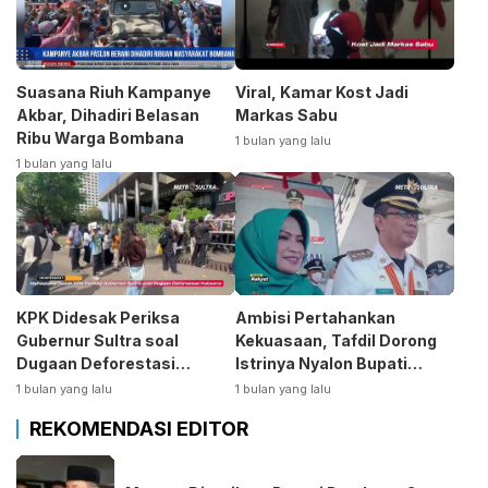
Suasana Riuh Kampanye
Viral, Kamar Kost Jadi
Akbar, Dihadiri Belasan
Markas Sabu
Ribu Warga Bombana
1 bulan yang lalu
1 bulan yang lalu
KPK Didesak Periksa
Ambisi Pertahankan
Gubernur Sultra soal
Kekuasaan, Tafdil Dorong
Dugaan Deforestasi
Istrinya Nyalon Bupati
Kabaen
Bombana
1 bulan yang lalu
1 bulan yang lalu
REKOMENDASI EDITOR