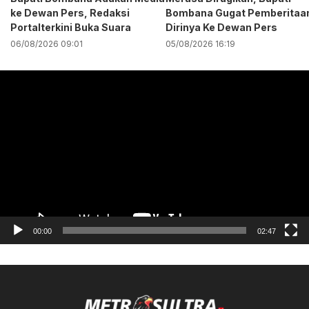
ke Dewan Pers, Redaksi
Bombana Gugat Pemberitaa
Portalterkini Buka Suara
Dirinya Ke Dewan Pers
06/08/2026 09:01
05/08/2026 16:19
Pemutar
Video
00:00
02:47