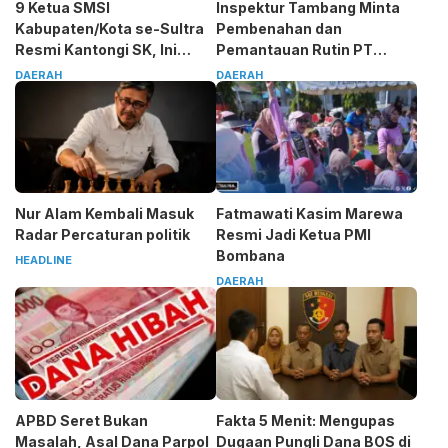
9 Ketua SMSI
Inspektur Tambang Minta
Kabupaten/Kota se-Sultra
Pembenahan dan
Resmi Kantongi SK, Ini
Pemantauan Rutin PT
Pesan Tegas Sarjono
Almharig
DAERAH
DAERAH
Nur Alam Kembali Masuk
Fatmawati Kasim Marewa
Radar Percaturan politik
Resmi Jadi Ketua PMI
Bombana
HEADLINE
DAERAH
APBD Seret Bukan
Fakta 5 Menit: Mengupas
Masalah, Asal Dana Parpol
Dugaan Pungli Dana BOS di