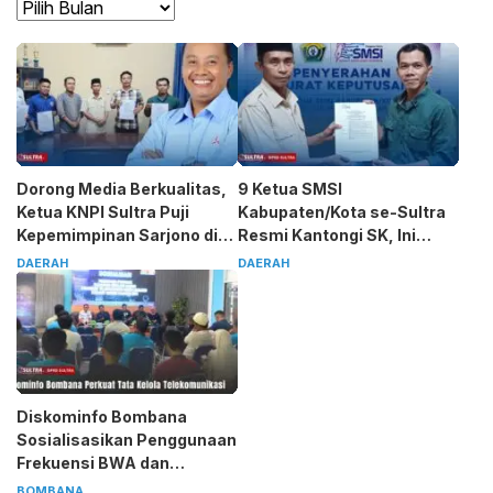
Dorong Media Berkualitas,
9 Ketua SMSI
Ketua KNPI Sultra Puji
Kabupaten/Kota se-Sultra
Kepemimpinan Sarjono di
Resmi Kantongi SK, Ini
SMSI
Pesan Tegas Sarjono
DAERAH
DAERAH
Diskominfo Bombana
Sosialisasikan Penggunaan
Frekuensi BWA dan
Legalitas ISP
BOMBANA