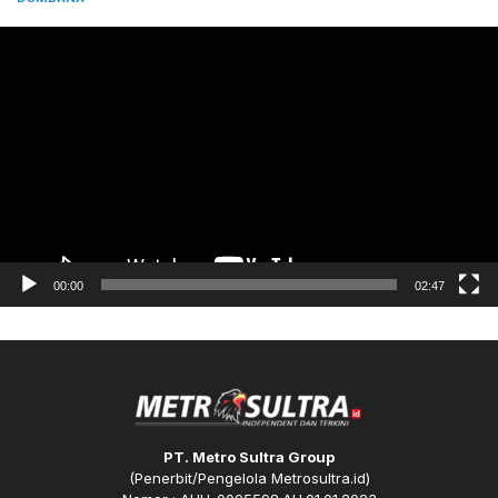
Pemutar
Video
00:00
02:47
PT. Metro Sultra Group
(Penerbit/Pengelola Metrosultra.id)