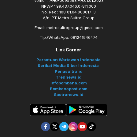
Nomor : AHU-0095598.AH.01.01.2023
NPWP : 99.437.046.0-811.000
No. Rek : 108 01.04.000617-3
A/n. PT Metro Sultra Group
Email: metrosultragroup@gmail.com
Tlp./WhatsApp: 081241946474
Link Corner
Persatuan Wartawan Indonesia
Serikat Media Siber Indonesia
Penasultra.id
Trennews.id
Infobombana.com
Bombanapost.com
Sastranews.id