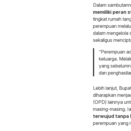
Dalam sambutann
memiliki peran 
tingkat rumah ta
perempuan melalu
dalam mengelola 
sekaligus mencip
“Perempuan ad
keluarga. Melal
yang sebelumny
dan penghasila
Lebih lanjut, Bup
diharapkan menjad
(OPD) lainnya un
masing-masing. Ia
terwujud tanpa 
perempuan yang me