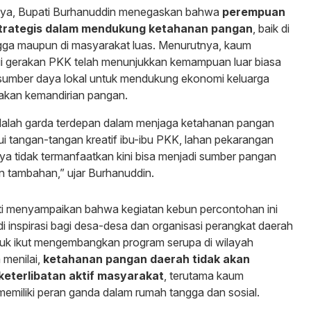
ya, Bupati Burhanuddin menegaskan bahwa
perempuan
strategis dalam mendukung ketahanan pangan
, baik di
ngga maupun di masyarakat luas. Menurutnya, kaum
i gerakan PKK telah menunjukkan kemampuan luar biasa
sumber daya lokal untuk mendukung ekonomi keluarga
takan kemandirian pangan.
alah garda terdepan dalam menjaga ketahanan pangan
ui tangan-tangan kreatif ibu-ibu PKK, lahan pekarangan
a tidak termanfaatkan kini bisa menjadi sumber pangan
n tambahan,” ujar Burhanuddin.
ati menyampaikan bahwa kegiatan kebun percontohan ini
i inspirasi bagi desa-desa dan organisasi perangkat daerah
tuk ikut mengembangkan program serupa di wilayah
 menilai,
ketahanan pangan daerah tidak akan
keterlibatan aktif masyarakat
, terutama kaum
miliki peran ganda dalam rumah tangga dan sosial.