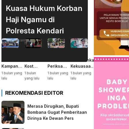
Kuasa Hukum Korban
Haji Ngamu di
Polresta Kendari
1 bulan yang lalu
Suasana
Viral,
KPK
Ambisi
Riuh
Kamar
Didesak
Pertahankan
Kampanye
Kost
Periksa
Kekuasaan,
Akbar,
Jadi
Gubernur
Tafdil
1 bulan yang
1 bulan
1 bulan yang
1 bulan yang
Dihadiri
Markas
Sultra soal
Dorong
lalu
yang lalu
lalu
lalu
Belasan
Sabu
Dugaan
Istrinya
Ribu
Deforestasi
Nyalon
REKOMENDASI EDITOR
Warga
Kabaen
Bupati
Bombana
Bombana
Merasa Dirugikan, Bupati
Bombana Gugat Pemberitaan
Dirinya Ke Dewan Pers