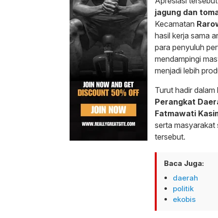
Apresiasi tersebu
jagung dan tom
Kecamatan
Raro
hasil kerja sama
para penyuluh per
mendampingi mas
menjadi lebih produ
Turut hadir dalam
Perangkat Daer
Fatmawati Kasi
serta masyarakat
tersebut.
Baca Juga:
daerah
politik
ekobis