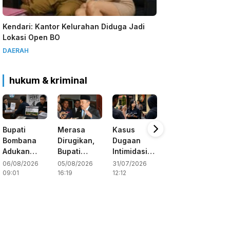
Kendari: Kantor Kelurahan Diduga Jadi
Lokasi Open BO
DAERAH
hukum & kriminal
Bupati
Merasa
Kasus
Jurnalis
Bombana
Dirugikan,
Dugaan
Bombana
Adukan
Bupati
Intimidasi
Mengaku
Media ke
Bombana
Jurnalis
Jadi Korban
06/08/2026
05/08/2026
31/07/2026
31/07/2026
Dewan
Gugat
Diselidiki,
Penghinaan
09:01
16:19
12:12
11:40
Pers,
Pemberitaan
SMSI
dan
Redaksi
Dirinya Ke
Apresiasi
Intimidasi
Portalterkini
Dewan Pers
Langkah
Buka Suara
Polres
Bombana