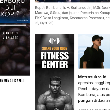
Bupati Bombana, Ir. H. Burhanuddin, M.Si. (b
Marewa, S.Sos., dan jajaran Pemerintah Kab
PKK Desa Langkapa, Kecamatan Rarowatu, se
(5/10/2025).
Metrosultra.id
–
apresiasi tinggi
Pemberdayaan dan
Bombana, atas pe
pangan
di daerah