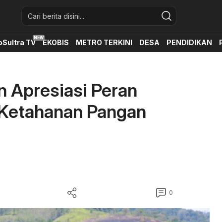
oSultra TV
EKOBIS
METRO TERKINI
DESA
PENDIDIKAN
n Apresiasi Peran
Ketahanan Pangan
0