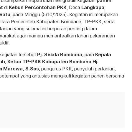
t disampaikan Bupati saat menghadiri kegiatan
panen
at
di
Kebun Percontohan PKK
, Desa
Langkapa
,
watu
, pada Minggu (5/10/2025). Kegiatan ini merupakan
 antara Pemerintah Kabupaten Bombana, TP-PKK, serta
tanian yang selama ini berperan penting dalam
yarakat agar mampu memanfaatkan lahan pekarangan
ktif.
 kegiatan tersebut
Pj. Sekda Bombana
, para
Kepala
ah
,
Ketua TP-PKK Kabupaten Bombana Hj.
m Marewa, S.Sos
, pengurus PKK, penyuluh pertanian,
 setempat yang antusias mengikuti kegiatan panen bersama