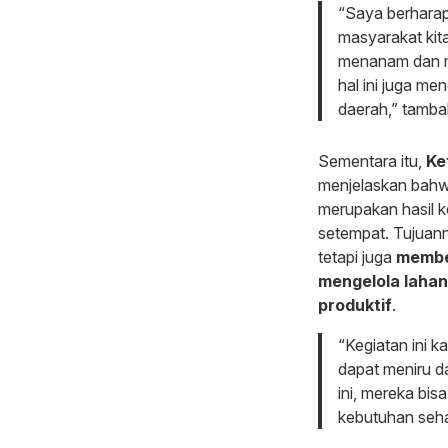
“Saya berharap 
masyarakat kita
menanam dan me
hal ini juga me
daerah,” tamba
Sementara itu,
Ke
menjelaskan bahw
merupakan hasil k
setempat. Tujuan
tetapi juga
membe
mengelola laha
produktif
.
“Kegiatan ini 
dapat meniru d
ini, mereka bi
kebutuhan sehar