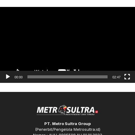
Pemutar
Video
00:00
02:47
PT. Metro Sultra Group
(Penerbit/Pengelola Metrosultra.id)