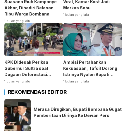
Suasana Riuh Kampanye
Viral, Kamar Kost Jadi
Akbar, Dihadiri Belasan
Markas Sabu
Ribu Warga Bombana
1 bulan yang lalu
1 bulan yang lalu
KPK Didesak Periksa
Ambisi Pertahankan
Gubernur Sultra soal
Kekuasaan, Tafdil Dorong
Dugaan Deforestasi
Istrinya Nyalon Bupati
Kabaen
Bombana
1 bulan yang lalu
1 bulan yang lalu
REKOMENDASI EDITOR
Merasa Dirugikan, Bupati Bombana Gugat
Pemberitaan Dirinya Ke Dewan Pers