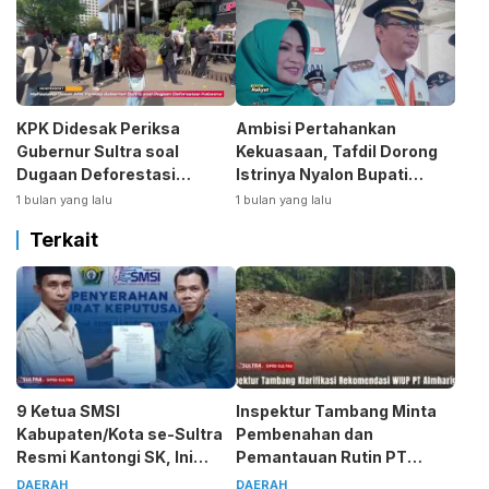
KPK Didesak Periksa
Ambisi Pertahankan
Gubernur Sultra soal
Kekuasaan, Tafdil Dorong
Dugaan Deforestasi
Istrinya Nyalon Bupati
Kabaen
Bombana
1 bulan yang lalu
1 bulan yang lalu
Terkait
9 Ketua SMSI
Inspektur Tambang Minta
Kabupaten/Kota se-Sultra
Pembenahan dan
Resmi Kantongi SK, Ini
Pemantauan Rutin PT
Pesan Tegas Sarjono
Almharig
DAERAH
DAERAH