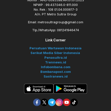
Nomor : AHU-0095598.AH.01.01.2023
NPWP : 99.437.046.0-811.000
No. Rek : 108 01.04.000617-3
A/n. PT Metro Sultra Group
Email: metrosultragroup@gmail.com
Tlp./WhatsApp: 081241946474
Link Corner
Persatuan Wartawan Indonesia
Serikat Media Siber Indonesia
Penasultra.id
Trennews.id
Infobombana.com
Bombanapost.com
Sastranews.id