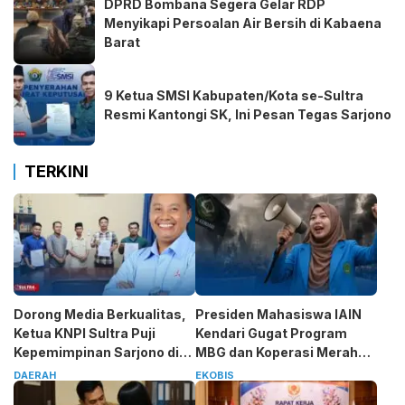
DPRD Bombana Segera Gelar RDP
Menyikapi Persoalan Air Bersih di Kabaena
Barat
9 Ketua SMSI Kabupaten/Kota se-Sultra
Resmi Kantongi SK, Ini Pesan Tegas Sarjono
TERKINI
Dorong Media Berkualitas,
Presiden Mahasiswa IAIN
Ketua KNPI Sultra Puji
Kendari Gugat Program
Kepemimpinan Sarjono di
MBG dan Koperasi Merah
SMSI
Putih
DAERAH
EKOBIS