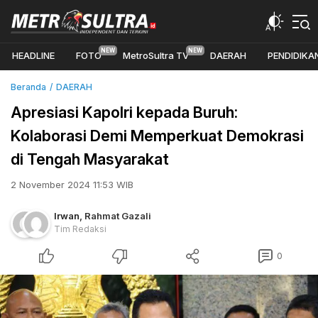
HEADLINE
FOTO
MetroSultra TV
DAERAH
PENDIDIKA
Beranda
DAERAH
Apresiasi Kapolri kepada Buruh:
Kolaborasi Demi Memperkuat Demokrasi
di Tengah Masyarakat
2 November 2024 11:53 WIB
Irwan
,
Rahmat Gazali
Tim Redaksi
0