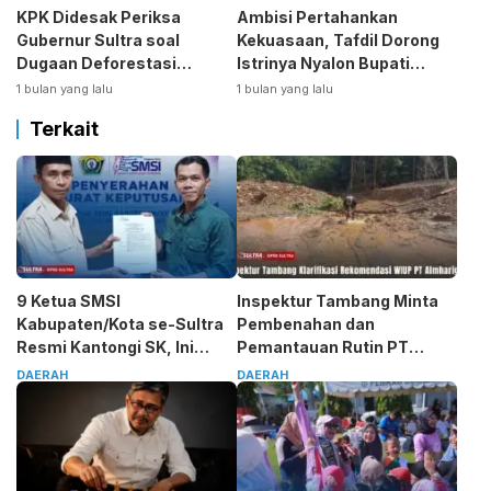
KPK Didesak Periksa
Ambisi Pertahankan
Gubernur Sultra soal
Kekuasaan, Tafdil Dorong
Dugaan Deforestasi
Istrinya Nyalon Bupati
Kabaen
Bombana
1 bulan yang lalu
1 bulan yang lalu
Terkait
9 Ketua SMSI
Inspektur Tambang Minta
Kabupaten/Kota se-Sultra
Pembenahan dan
Resmi Kantongi SK, Ini
Pemantauan Rutin PT
Pesan Tegas Sarjono
Almharig
DAERAH
DAERAH