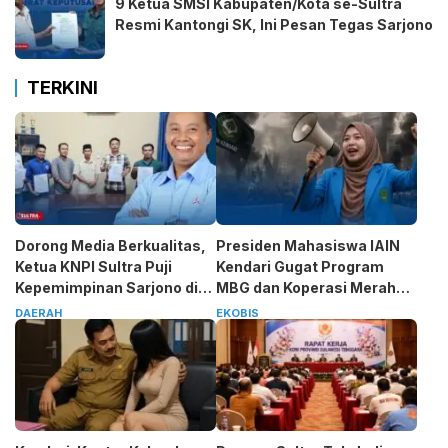
9 Ketua SMSI Kabupaten/Kota se-Sultra
Resmi Kantongi SK, Ini Pesan Tegas Sarjono
TERKINI
Dorong Media Berkualitas,
Presiden Mahasiswa IAIN
Ketua KNPI Sultra Puji
Kendari Gugat Program
Kepemimpinan Sarjono di
MBG dan Koperasi Merah
SMSI
Putih
DAERAH
EKOBIS