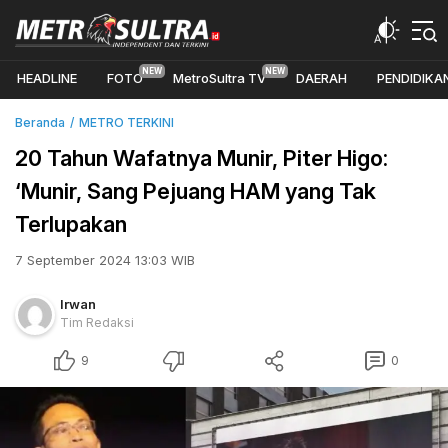
HEADLINE
FOTO
MetroSultra TV
DAERAH
PENDIDIKA
Beranda
METRO TERKINI
20 Tahun Wafatnya Munir, Piter Higo:
‘Munir, Sang Pejuang HAM yang Tak
Terlupakan
7 September 2024 13:03 WIB
Irwan
Tim Redaksi
9
0