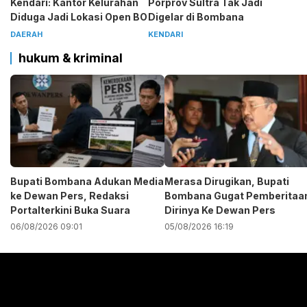
Kendari: Kantor Kelurahan
Porprov Sultra Tak Jadi
Diduga Jadi Lokasi Open BO
Digelar di Bombana
DAERAH
KENDARI
hukum & kriminal
Bupati Bombana Adukan Media
Merasa Dirugikan, Bupati
ke Dewan Pers, Redaksi
Bombana Gugat Pemberitaa
Portalterkini Buka Suara
Dirinya Ke Dewan Pers
06/08/2026 09:01
05/08/2026 16:19
Pemutar
Video