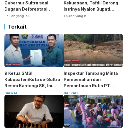
Gubernur Sultra soal
Kekuasaan, Tafdil Dorong
Dugaan Deforestasi
Istrinya Nyalon Bupati
Kabaen
Bombana
1 bulan yang lalu
1 bulan yang lalu
Terkait
9 Ketua SMSI
Inspektur Tambang Minta
Kabupaten/Kota se-Sultra
Pembenahan dan
Resmi Kantongi SK, Ini
Pemantauan Rutin PT
Pesan Tegas Sarjono
Almharig
DAERAH
DAERAH