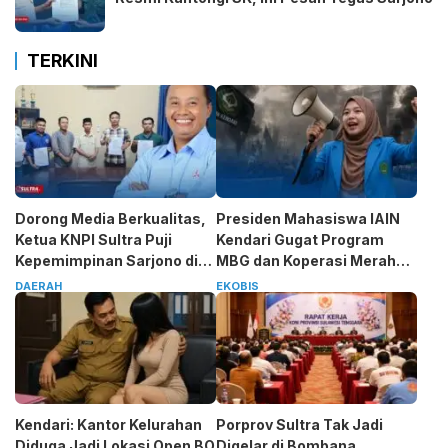
TERKINI
Dorong Media Berkualitas,
Presiden Mahasiswa IAIN
Ketua KNPI Sultra Puji
Kendari Gugat Program
Kepemimpinan Sarjono di
MBG dan Koperasi Merah
SMSI
Putih
DAERAH
EKOBIS
Kendari: Kantor Kelurahan
Porprov Sultra Tak Jadi
Diduga Jadi Lokasi Open BO
Digelar di Bombana