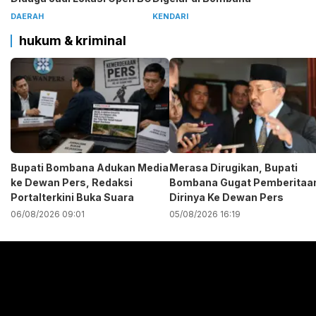
DAERAH
KENDARI
hukum & kriminal
Bupati Bombana Adukan Media
Merasa Dirugikan, Bupati
ke Dewan Pers, Redaksi
Bombana Gugat Pemberitaa
Portalterkini Buka Suara
Dirinya Ke Dewan Pers
06/08/2026 09:01
05/08/2026 16:19
Pemutar
Video