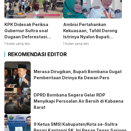
KPK Didesak Periksa
Ambisi Pertahankan
Gubernur Sultra soal
Kekuasaan, Tafdil Dorong
Dugaan Deforestasi
Istrinya Nyalon Bupati
Kabaen
Bombana
1 bulan yang lalu
1 bulan yang lalu
REKOMENDASI EDITOR
Merasa Dirugikan, Bupati Bombana Gugat
Pemberitaan Dirinya Ke Dewan Pers
DPRD Bombana Segera Gelar RDP
Menyikapi Persoalan Air Bersih di Kabaena
Barat
9 Ketua SMSI Kabupaten/Kota se-Sultra
Resmi Kantongi SK, Ini Pesan Tegas Sarjono