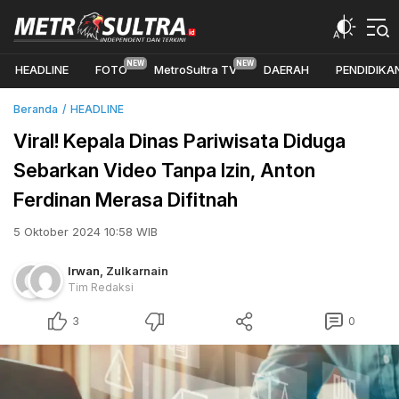
HEADLINE
FOTO
MetroSultra TV
DAERAH
PENDIDIKA
Beranda
HEADLINE
Viral! Kepala Dinas Pariwisata Diduga
Sebarkan Video Tanpa Izin, Anton
Ferdinan Merasa Difitnah
5 Oktober 2024 10:58 WIB
Irwan
,
Zulkarnain
Tim Redaksi
3
0