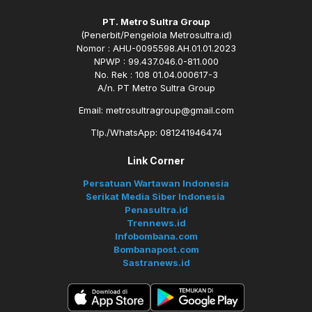
PT. Metro Sultra Group
(Penerbit/Pengelola Metrosultra.id)
Nomor : AHU-0095598.AH.01.01.2023
NPWP : 99.437.046.0-811.000
No. Rek : 108 01.04.000617-3
A/n. PT Metro Sultra Group
Email: metrosultragroup@gmail.com
Tlp./WhatsApp: 081241946474
Link Corner
Persatuan Wartawan Indonesia
Serikat Media Siber Indonesia
Penasultra.id
Trennews.id
Infobombana.com
Bombanapost.com
Sastranews.id