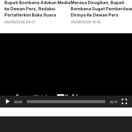
Bupati Bombana Adukan Media
Merasa Dirugikan, Bupati
ke Dewan Pers, Redaksi
Bombana Gugat Pemberitaa
Portalterkini Buka Suara
Dirinya Ke Dewan Pers
06/08/2026 09:01
05/08/2026 16:19
Pemutar
Video
00:00
02:47