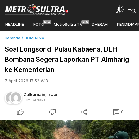
HEADLINE
FOTO
MetroSultra TV
DAERAH
PENDIDIKA
Beranda
BOMBANA
Soal Longsor di Pulau Kabaena, DLH
Bombana Segera Laporkan PT Almharig
ke Kementerian
7 April 2026 17:52 WIB
Zulkarnain
,
Irwan
Tim Redaksi
0