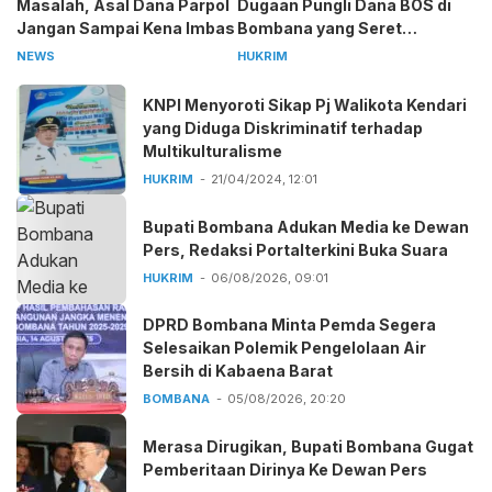
Masalah, Asal Dana Parpol
Dugaan Pungli Dana BOS di
Jangan Sampai Kena Imbas
Bombana yang Seret
Kepala Sekolah
NEWS
HUKRIM
KNPI Menyoroti Sikap Pj Walikota Kendari
yang Diduga Diskriminatif terhadap
Multikulturalisme
HUKRIM
21/04/2024, 12:01
Bupati Bombana Adukan Media ke Dewan
Pers, Redaksi Portalterkini Buka Suara
HUKRIM
06/08/2026, 09:01
DPRD Bombana Minta Pemda Segera
Selesaikan Polemik Pengelolaan Air
Bersih di Kabaena Barat
BOMBANA
05/08/2026, 20:20
Merasa Dirugikan, Bupati Bombana Gugat
Pemberitaan Dirinya Ke Dewan Pers