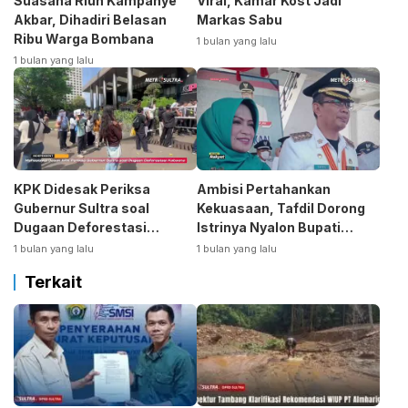
Suasana Riuh Kampanye
Viral, Kamar Kost Jadi
Akbar, Dihadiri Belasan
Markas Sabu
Ribu Warga Bombana
1 bulan yang lalu
1 bulan yang lalu
KPK Didesak Periksa
Ambisi Pertahankan
Gubernur Sultra soal
Kekuasaan, Tafdil Dorong
Dugaan Deforestasi
Istrinya Nyalon Bupati
Kabaen
Bombana
1 bulan yang lalu
1 bulan yang lalu
Terkait