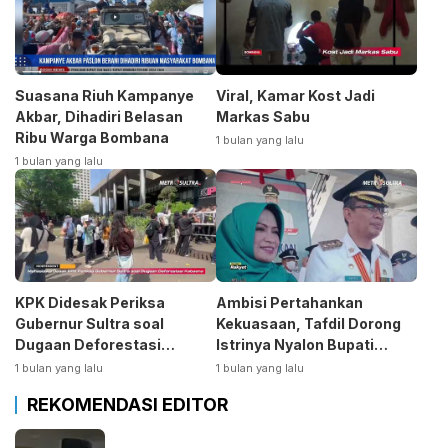
Suasana Riuh Kampanye
Viral, Kamar Kost Jadi
Akbar, Dihadiri Belasan
Markas Sabu
Ribu Warga Bombana
1 bulan yang lalu
1 bulan yang lalu
KPK Didesak Periksa
Ambisi Pertahankan
Gubernur Sultra soal
Kekuasaan, Tafdil Dorong
Dugaan Deforestasi
Istrinya Nyalon Bupati
Kabaen
Bombana
1 bulan yang lalu
1 bulan yang lalu
REKOMENDASI EDITOR