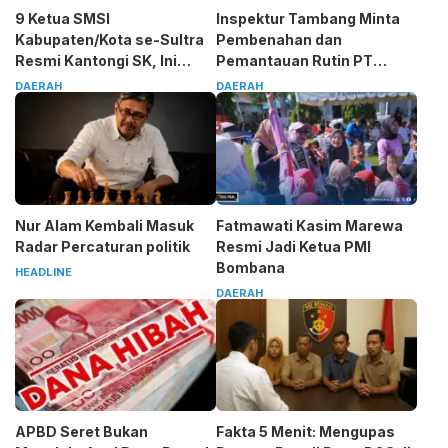
9 Ketua SMSI
Inspektur Tambang Minta
Kabupaten/Kota se-Sultra
Pembenahan dan
Resmi Kantongi SK, Ini
Pemantauan Rutin PT
Pesan Tegas Sarjono
Almharig
DAERAH
DAERAH
Nur Alam Kembali Masuk
Fatmawati Kasim Marewa
Radar Percaturan politik
Resmi Jadi Ketua PMI
Bombana
HEADLINE
DAERAH
APBD Seret Bukan
Fakta 5 Menit: Mengupas