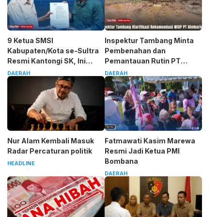
9 Ketua SMSI
Inspektur Tambang Minta
Kabupaten/Kota se-Sultra
Pembenahan dan
Resmi Kantongi SK, Ini
Pemantauan Rutin PT
Pesan Tegas Sarjono
Almharig
DAERAH
DAERAH
Nur Alam Kembali Masuk
Fatmawati Kasim Marewa
Radar Percaturan politik
Resmi Jadi Ketua PMI
Bombana
HEADLINE
DAERAH