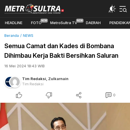
HEADLINE
FOTO
MetroSultra TV
DAERAH
PENDIDIKA
Beranda
NEWS
Semua Camat dan Kades di Bombana
Dihimbau Kerja Bakti Bersihkan Saluran
16 Mei 2024 18:43 WIB
Tim Redaksi
,
Zulkarnain
Tim Redaksi
0