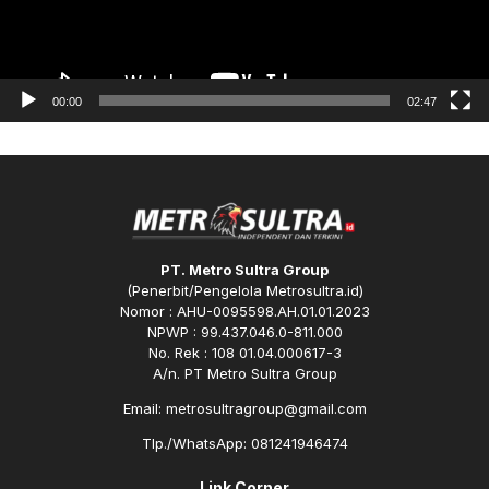
00:00
02:47
PT. Metro Sultra Group
(Penerbit/Pengelola Metrosultra.id)
Nomor : AHU-0095598.AH.01.01.2023
NPWP : 99.437.046.0-811.000
No. Rek : 108 01.04.000617-3
A/n. PT Metro Sultra Group
Email: metrosultragroup@gmail.com
Tlp./WhatsApp: 081241946474
Link Corner