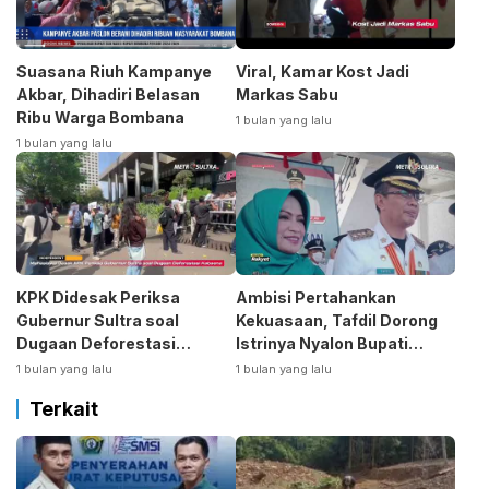
Suasana Riuh Kampanye
Viral, Kamar Kost Jadi
Akbar, Dihadiri Belasan
Markas Sabu
Ribu Warga Bombana
1 bulan yang lalu
1 bulan yang lalu
KPK Didesak Periksa
Ambisi Pertahankan
Gubernur Sultra soal
Kekuasaan, Tafdil Dorong
Dugaan Deforestasi
Istrinya Nyalon Bupati
Kabaen
Bombana
1 bulan yang lalu
1 bulan yang lalu
Terkait