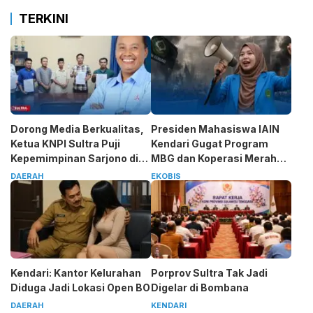
TERKINI
Dorong Media Berkualitas,
Presiden Mahasiswa IAIN
Ketua KNPI Sultra Puji
Kendari Gugat Program
Kepemimpinan Sarjono di
MBG dan Koperasi Merah
SMSI
Putih
DAERAH
EKOBIS
Kendari: Kantor Kelurahan
Porprov Sultra Tak Jadi
Diduga Jadi Lokasi Open BO
Digelar di Bombana
DAERAH
KENDARI