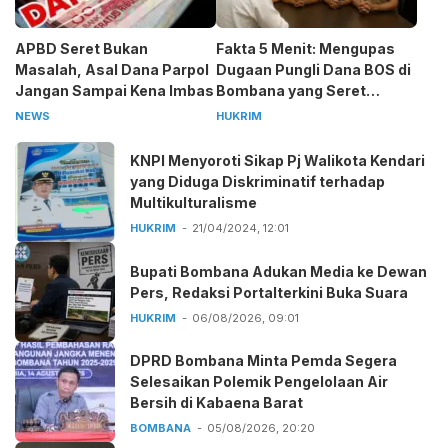
APBD Seret Bukan
Fakta 5 Menit: Mengupas
Masalah, Asal Dana Parpol
Dugaan Pungli Dana BOS di
Jangan Sampai Kena Imbas
Bombana yang Seret
Kepala Sekolah
NEWS
HUKRIM
KNPI Menyoroti Sikap Pj Walikota Kendari
yang Diduga Diskriminatif terhadap
Multikulturalisme
HUKRIM
21/04/2024, 12:01
Bupati Bombana Adukan Media ke Dewan
Pers, Redaksi Portalterkini Buka Suara
HUKRIM
06/08/2026, 09:01
DPRD Bombana Minta Pemda Segera
Selesaikan Polemik Pengelolaan Air
Bersih di Kabaena Barat
BOMBANA
05/08/2026, 20:20