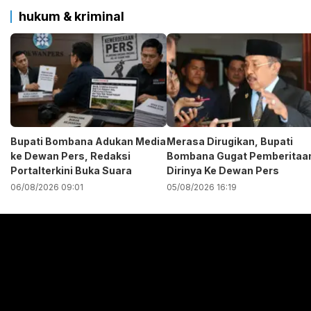
hukum & kriminal
Bupati Bombana Adukan Media
Merasa Dirugikan, Bupati
ke Dewan Pers, Redaksi
Bombana Gugat Pemberitaa
Portalterkini Buka Suara
Dirinya Ke Dewan Pers
06/08/2026 09:01
05/08/2026 16:19
Pemutar
Video