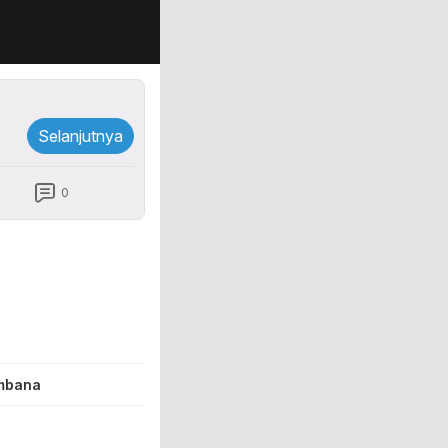
Selanjutnya
0
ombana