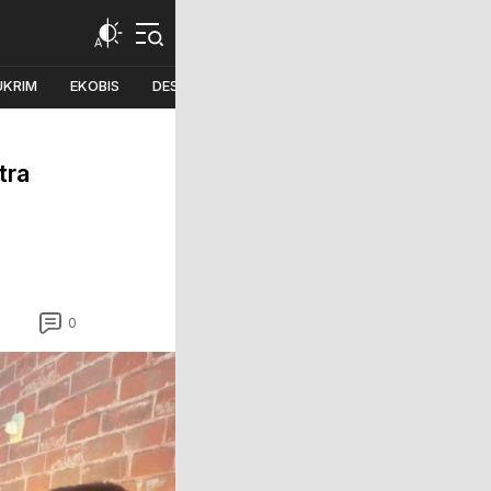
UKRIM
EKOBIS
DESA
PILKADA
tra
0