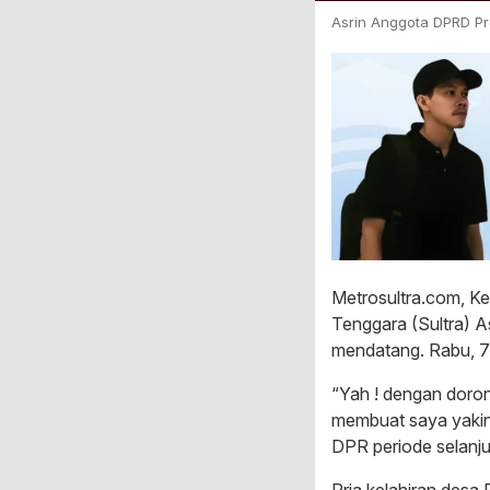
Asrin Anggota DPRD Pr
Metrosultra.com, K
Tenggara (Sultra) A
mendatang. Rabu, 
“Yah ! dengan doro
membuat saya yakin
DPR periode selanjut