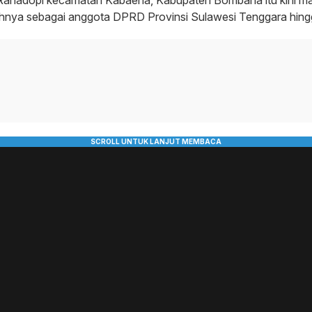
a Rahadopi kecamatan Kabaena, Kabupaten Bombana itu kini ma
nya sebagai anggota DPRD Provinsi Sulawesi Tenggara hin