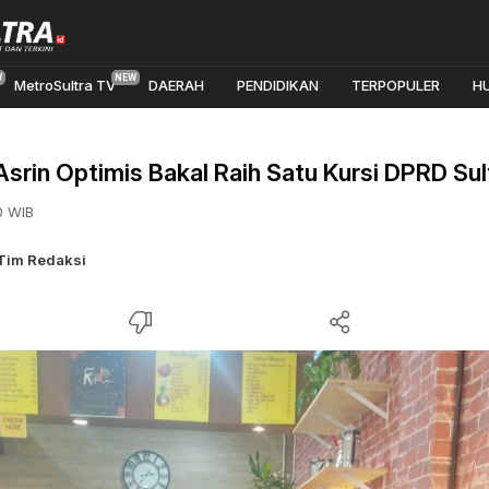
MetroSultra TV
DAERAH
PENDIDIKAN
TERPOPULER
H
srin Optimis Bakal Raih Satu Kursi DPRD Sul
0 WIB
Tim Redaksi