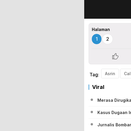
Halaman
1
2
Asrin
Tag:
Viral
Merasa Dirugik
Kasus Dugaan In
Jurnalis Bomba