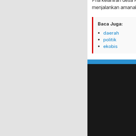
Pria kelahiran des
menjalankan amanah
Baca Juga:
daerah
politik
ekobis