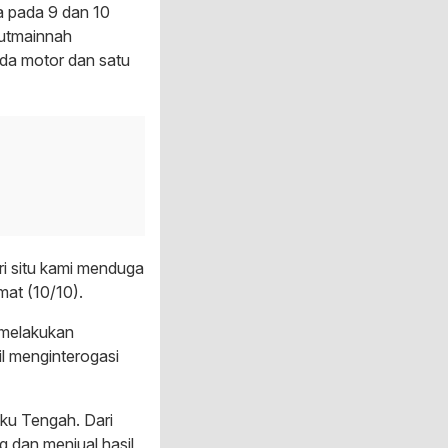
a pada 9 dan 10
Mutmainnah
eda motor dan satu
ri situ kami menduga
mat (10/10).
 melakukan
il menginterogasi
gku Tengah. Dari
g dan menjual hasil