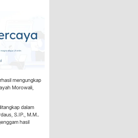
erhasil mengungkap
layah Morowali,
ditangkap dalam
aus, S.IP., M.M..
 genggam hasil