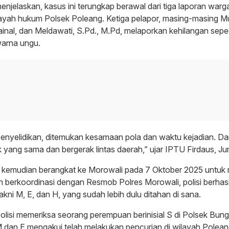
njelaskan, kasus ini terungkap berawal dari tiga laporan warg
layah hukum Polsek Poleang. Ketiga pelapor, masing-masing 
nal, dan Meldawati, S.Pd., M.Pd, melaporkan kehilangan sep
warna ungu.
penyelidikan, ditemukan kesamaan pola dan waktu kejadian. Da
yang sama dan bergerak lintas daerah,” ujar IPTU Firdaus, Ju
 kemudian berangkat ke Morowali pada 7 Oktober 2025 untuk
h berkoordinasi dengan Resmob Polres Morowali, polisi berhas
akni M, E, dan H, yang sudah lebih dulu ditahan di sana.
olisi memeriksa seorang perempuan berinisial S di Polsek Bun
M dan E mengakui telah melakukan pencurian di wilayah Polean