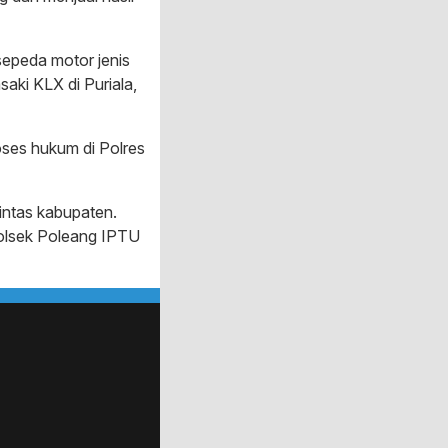
sepeda motor jenis
ki KLX di Puriala,
oses hukum di Polres
lintas kabupaten.
olsek Poleang IPTU