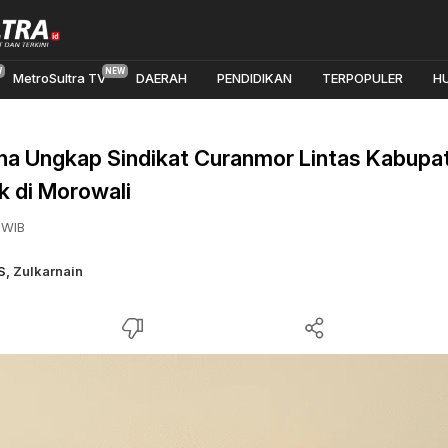
MetroSultra TV
DAERAH
PENDIDIKAN
TERPOPULER
H
a Ungkap Sindikat Curanmor Lintas Kabupa
k di Morowali
 WIB
S
,
Zulkarnain