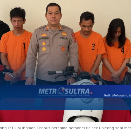
oleang IPTU Muhamad Firdaus bersama personel Polsek Poleang saat 