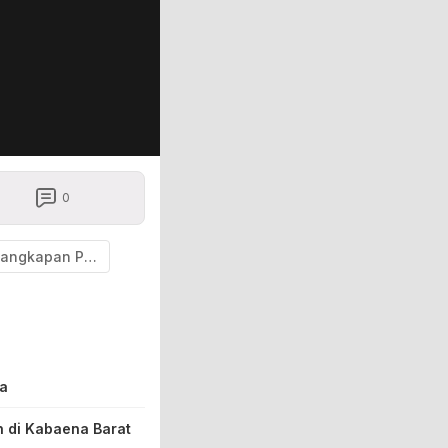
0
Penangkapan Pelaku
ra
 di Kabaena Barat