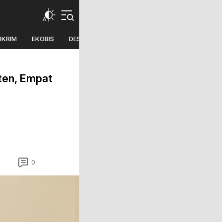
UKRIM
EKOBIS
DESA
PILKADA
ten, Empat
0