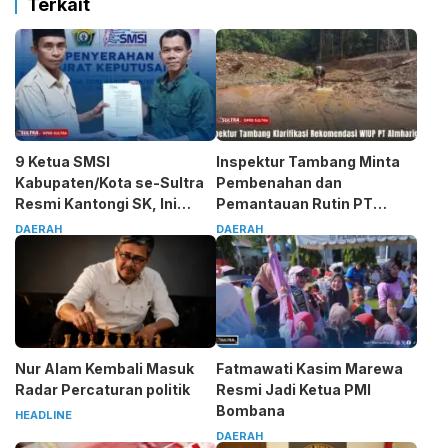
Terkait
9 Ketua SMSI
Inspektur Tambang Minta
Kabupaten/Kota se-Sultra
Pembenahan dan
Resmi Kantongi SK, Ini
Pemantauan Rutin PT
Pesan Tegas Sarjono
Almharig
DAERAH
DAERAH
Nur Alam Kembali Masuk
Fatmawati Kasim Marewa
Radar Percaturan politik
Resmi Jadi Ketua PMI
Bombana
HEADLINE
DAERAH