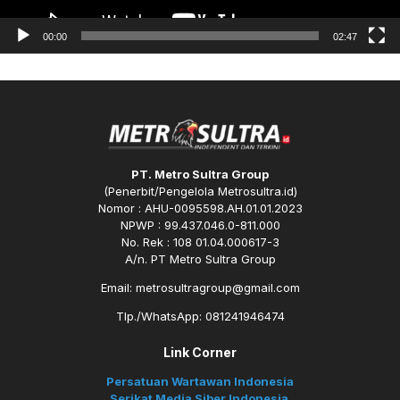
00:00
02:47
PT. Metro Sultra Group
(Penerbit/Pengelola Metrosultra.id)
Nomor : AHU-0095598.AH.01.01.2023
NPWP : 99.437.046.0-811.000
No. Rek : 108 01.04.000617-3
A/n. PT Metro Sultra Group
Email: metrosultragroup@gmail.com
Tlp./WhatsApp: 081241946474
Link Corner
Persatuan Wartawan Indonesia
Serikat Media Siber Indonesia