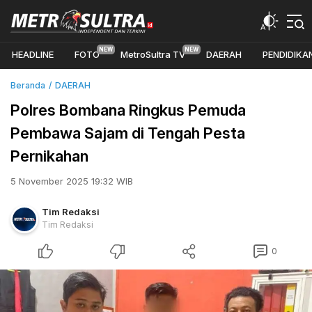
HEADLINE
FOTO
MetroSultra TV
DAERAH
PENDIDIKA
Beranda
DAERAH
Polres Bombana Ringkus Pemuda
Pembawa Sajam di Tengah Pesta
Pernikahan
5 November 2025 19:32 WIB
Tim Redaksi
Tim Redaksi
0