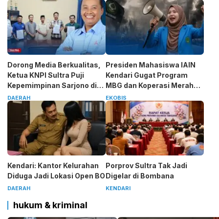
Dorong Media Berkualitas,
Presiden Mahasiswa IAIN
Ketua KNPI Sultra Puji
Kendari Gugat Program
Kepemimpinan Sarjono di
MBG dan Koperasi Merah
SMSI
Putih
DAERAH
EKOBIS
Kendari: Kantor Kelurahan
Porprov Sultra Tak Jadi
Diduga Jadi Lokasi Open BO
Digelar di Bombana
DAERAH
KENDARI
hukum & kriminal