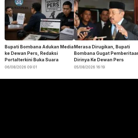
Bupati Bombana Adukan Media
Merasa Dirugikan, Bupati
ke Dewan Pers, Redaksi
Bombana Gugat Pemberitaa
Portalterkini Buka Suara
Dirinya Ke Dewan Pers
06/08/2026 09:01
05/08/2026 16:19
Pemutar
Video