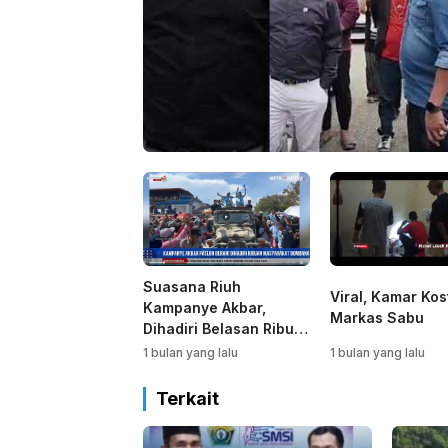
Suasana Riuh
Viral, Kamar Kos
Kampanye Akbar,
Markas Sabu
Dihadiri Belasan Ribu
Warga Bombana
1 bulan yang lalu
1 bulan yang lalu
Terkait