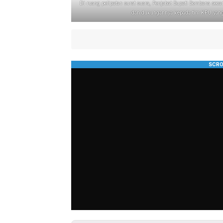
Di ruang pelipatan surat suara, Penjabat Bupati Bombana sec
dan dukungannya kepada tim KPU yang t