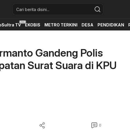
oSultra TV
EKOBIS
METRO TERKINI
DESA
PENDIDIKAN
armanto Gandeng Polis
patan Surat Suara di KPU
0