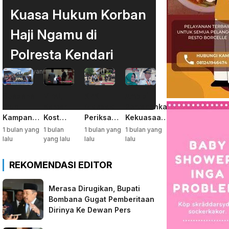
Kuasa Hukum Korban
Haji Ngamu di
Polresta Kendari
1 bulan yang lalu
Suasana
Viral,
KPK
Ambisi
Riuh
Kamar
Didesak
Pertahankan
Kampanye
Kost
Periksa
Kekuasaan,
Akbar,
Jadi
Gubernur
Tafdil
1 bulan yang
1 bulan
1 bulan yang
1 bulan yang
Dihadiri
Markas
Sultra soal
Dorong
lalu
yang lalu
lalu
lalu
Belasan
Sabu
Dugaan
Istrinya
Ribu
Deforestasi
Nyalon
REKOMENDASI EDITOR
Warga
Kabaen
Bupati
Bombana
Bombana
Merasa Dirugikan, Bupati
Bombana Gugat Pemberitaan
Dirinya Ke Dewan Pers