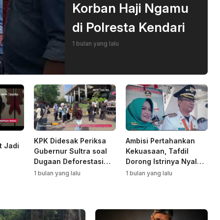
Korban Haji Ngamu
di Polresta Kendari
1 bulan yang lalu
KPK Didesak Periksa
Ambisi Pertahankan
t Jadi
Gubernur Sultra soal
Kekuasaan, Tafdil
Dugaan Deforestasi
Dorong Istrinya Nyalon
Kabaen
Bupati Bombana
1 bulan yang lalu
1 bulan yang lalu