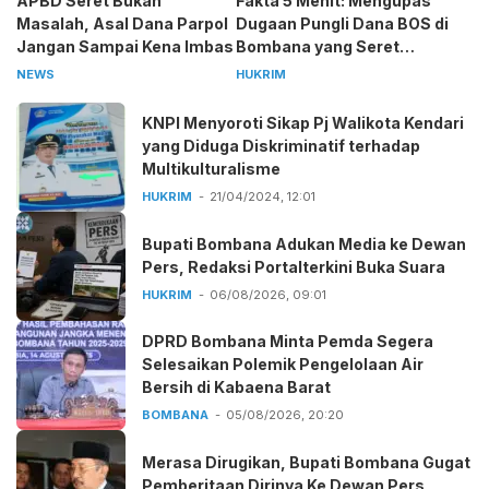
APBD Seret Bukan
Fakta 5 Menit: Mengupas
Masalah, Asal Dana Parpol
Dugaan Pungli Dana BOS di
Jangan Sampai Kena Imbas
Bombana yang Seret
Kepala Sekolah
NEWS
HUKRIM
KNPI Menyoroti Sikap Pj Walikota Kendari
yang Diduga Diskriminatif terhadap
Multikulturalisme
HUKRIM
21/04/2024, 12:01
Bupati Bombana Adukan Media ke Dewan
Pers, Redaksi Portalterkini Buka Suara
HUKRIM
06/08/2026, 09:01
DPRD Bombana Minta Pemda Segera
Selesaikan Polemik Pengelolaan Air
Bersih di Kabaena Barat
BOMBANA
05/08/2026, 20:20
Merasa Dirugikan, Bupati Bombana Gugat
Pemberitaan Dirinya Ke Dewan Pers