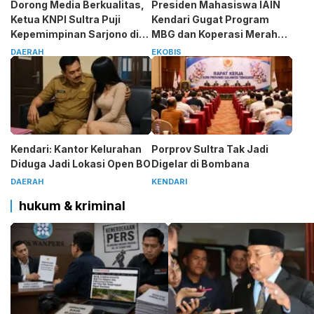
Dorong Media Berkualitas,
Presiden Mahasiswa IAIN
Ketua KNPI Sultra Puji
Kendari Gugat Program
Kepemimpinan Sarjono di
MBG dan Koperasi Merah
SMSI
Putih
DAERAH
EKOBIS
Kendari: Kantor Kelurahan
Porprov Sultra Tak Jadi
Diduga Jadi Lokasi Open BO
Digelar di Bombana
DAERAH
KENDARI
hukum & kriminal