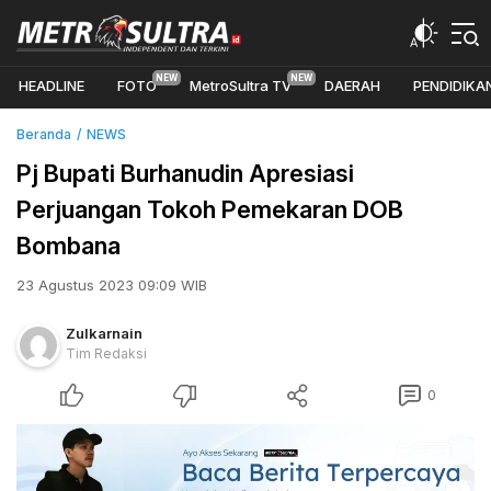
HEADLINE
FOTO
MetroSultra TV
DAERAH
PENDIDIKA
Beranda
NEWS
Pj Bupati Burhanudin Apresiasi
Perjuangan Tokoh Pemekaran DOB
Bombana
23 Agustus 2023 09:09 WIB
Zulkarnain
Tim Redaksi
0