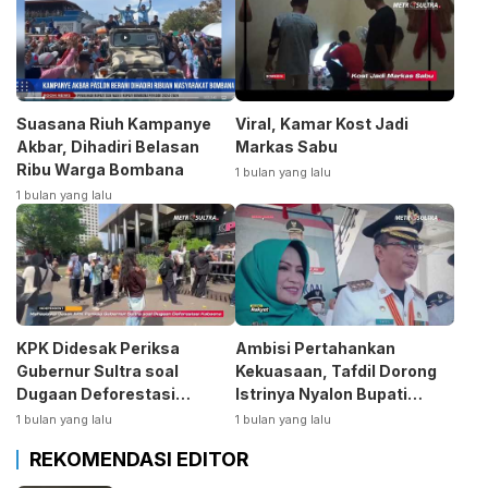
Suasana Riuh Kampanye
Viral, Kamar Kost Jadi
Akbar, Dihadiri Belasan
Markas Sabu
Ribu Warga Bombana
1 bulan yang lalu
1 bulan yang lalu
KPK Didesak Periksa
Ambisi Pertahankan
Gubernur Sultra soal
Kekuasaan, Tafdil Dorong
Dugaan Deforestasi
Istrinya Nyalon Bupati
Kabaen
Bombana
1 bulan yang lalu
1 bulan yang lalu
REKOMENDASI EDITOR