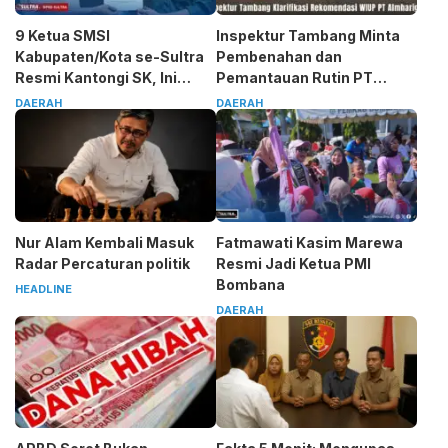
9 Ketua SMSI
Inspektur Tambang Minta
Kabupaten/Kota se-Sultra
Pembenahan dan
Resmi Kantongi SK, Ini
Pemantauan Rutin PT
Pesan Tegas Sarjono
Almharig
DAERAH
DAERAH
Nur Alam Kembali Masuk
Fatmawati Kasim Marewa
Radar Percaturan politik
Resmi Jadi Ketua PMI
Bombana
HEADLINE
DAERAH