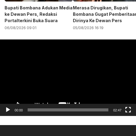
Bupati Bombana Adukan Media
Merasa Dirugikan, Bupati
ke Dewan Pers, Redaksi
Bombana Gugat Pemberitaa
Portalterkini Buka Suara
Dirinya Ke Dewan Pers
06/08/2026 09:01
05/08/2026 16:19
Pemutar
Video
00:00
02:47