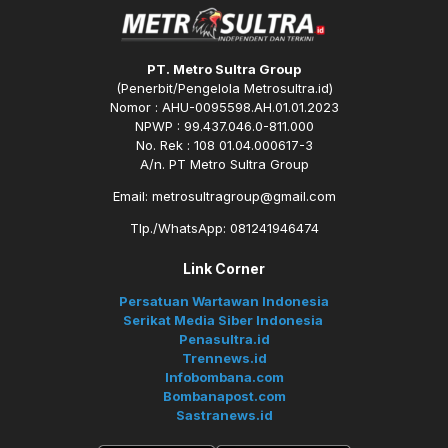
PT. Metro Sultra Group
(Penerbit/Pengelola Metrosultra.id)
Nomor : AHU-0095598.AH.01.01.2023
NPWP : 99.437.046.0-811.000
No. Rek : 108 01.04.000617-3
A/n. PT Metro Sultra Group
Email: metrosultragroup@gmail.com
Tlp./WhatsApp: 081241946474
Link Corner
Persatuan Wartawan Indonesia
Serikat Media Siber Indonesia
Penasultra.id
Trennews.id
Infobombana.com
Bombanapost.com
Sastranews.id