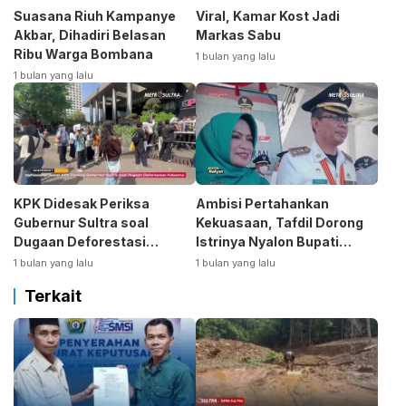
Suasana Riuh Kampanye
Viral, Kamar Kost Jadi
Akbar, Dihadiri Belasan
Markas Sabu
Ribu Warga Bombana
1 bulan yang lalu
1 bulan yang lalu
KPK Didesak Periksa
Ambisi Pertahankan
Gubernur Sultra soal
Kekuasaan, Tafdil Dorong
Dugaan Deforestasi
Istrinya Nyalon Bupati
Kabaen
Bombana
1 bulan yang lalu
1 bulan yang lalu
Terkait