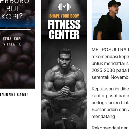
METROSULTRA.ID 
rekomendasi kepa
untuk mendaftar s
2025-2030 pada Pe
serentak Novemb
Keputusan ini dib
kantor pusat part
berlogo bulan bin
Burhanuddin dan 
mendatang
Rekomendasi dari 