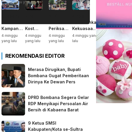
4 minggu yang lalu
Suasana
Viral,
KPK
Ambisi
Riuh
Kamar
Didesak
Pertahankan
Kampanye
Kost
Periksa
Kekuasaan,
Akbar,
Jadi
Gubernur
Tafdil
4 minggu
4 minggu
4 minggu
4 minggu yang
Dihadiri
Markas
Sultra soal
Dorong
yang lalu
yang lalu
yang lalu
lalu
Belasan
Sabu
Dugaan
Istrinya
Ribu
Deforestasi
Nyalon
REKOMENDASI EDITOR
Warga
Kabaen
Bupati
Bombana
Bombana
Merasa Dirugikan, Bupati
Bombana Gugat Pemberitaan
Dirinya Ke Dewan Pers
DPRD Bombana Segera Gelar
RDP Menyikapi Persoalan Air
Bersih di Kabaena Barat
9 Ketua SMSI
Kabupaten/Kota se-Sultra