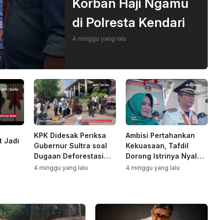
Korban Haji Ngamu
di Polresta Kendari
4 minggu yang lalu
KPK Didesak Periksa
Ambisi Pertahankan
t Jadi
Gubernur Sultra soal
Kekuasaan, Tafdil
Dugaan Deforestasi
Dorong Istrinya Nyalon
Kabaen
Bupati Bombana
4 minggu yang lalu
4 minggu yang lalu