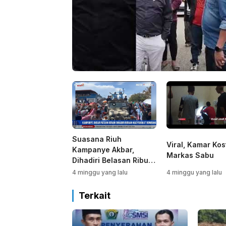
Suasana Riuh
Viral, Kamar Kos
Kampanye Akbar,
Markas Sabu
Dihadiri Belasan Ribu
Warga Bombana
4 minggu yang lalu
4 minggu yang lalu
Terkait