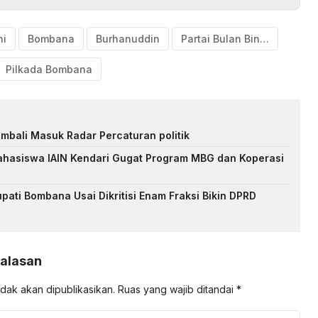
ni
Bombana
Burhanuddin
Partai Bulan Bintang
Pilkada Bombana
mbali Masuk Radar Percaturan politik
ahasiswa IAIN Kendari Gugat Program MBG dan Koperasi
h
ati Bombana Usai Dikritisi Enam Fraksi Bikin DPRD
Balasan
idak akan dipublikasikan.
Ruas yang wajib ditandai
*