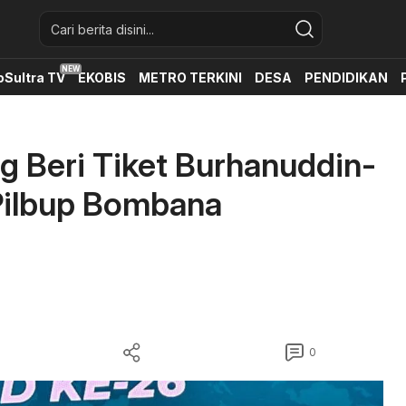
oSultra TV
EKOBIS
METRO TERKINI
DESA
PENDIDIKAN
ng Beri Tiket Burhanuddin-
Pilbup Bombana
0