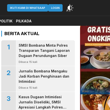
IKUTI KAMI DI WHATSAAP
LOGIN
POLITIK
PILKADA
BERITA AKTUAL
1
SMSI Bombana Minta Polres
Transparan Tangani Laporan
Dugaan Perundungan Siber
Dibaca 15 kali
2
Jurnalis Bombana Mengaku
Jadi Korban Penghinaan dan
Intimidasi
Dibaca 15 kali
3
Kasus Dugaan Intimidasi
Jurnalis Diselidiki, SMSI
Apresiasi Langkah Polres