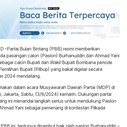
-Partai Bulan Bintang (PBB) resmi memberikan
da pasangan calon (Paslon) Burhanuddin dan Ahmad Yani
ebagai calon Bupati dan Wakil Bupati Bombana periode
milihan Bupati (Pilbup) yang bakal digelar secara
er 2024 mendatang.
eriakan dalam acara Musyawarah Daerah Partai (MDP) di
ai, Jakarta, Sabtu, (3/8/2024) kemarin. Dukungan partai
tang ini menandai langkah serius untuk mendukung Paslon
Ahmad Yani sebagai pemenang di kontestan Pilkada
PBB ini, tentunya disambut baik oleh paslon Burhanuddin –