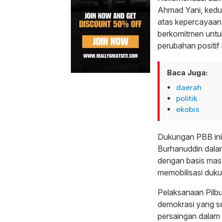
Ahmad Yani, kedu
atas kepercayaan
berkomitmen unt
perubahan positi
Baca Juga:
daerah
politik
ekobis
Dukungan PBB ini
Burhanuddin dalam
dengan basis mass
memobilisasi duku
Pelaksanaan Pilb
demokrasi yang s
persaingan dalam 