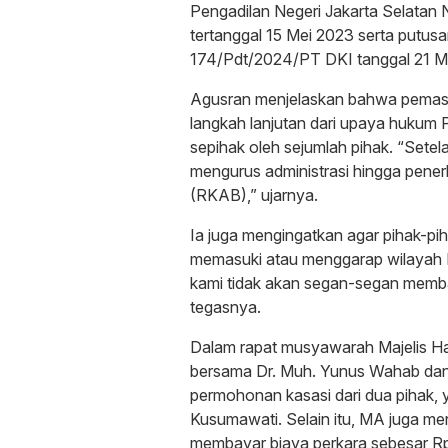
Pengadilan Negeri Jakarta Selatan
tertanggal 15 Mei 2023 serta putus
174/Pdt/2024/PT DKI tanggal 21 M
Agusran menjelaskan bahwa pema
langkah lanjutan dari upaya huku
sepihak oleh sejumlah pihak. “Set
mengurus administrasi hingga pene
(RKAB),” ujarnya.
Ia juga mengingatkan agar pihak-pih
memasuki atau menggarap wilayah 
kami tidak akan segan-segan memba
tegasnya.
Dalam rapat musyawarah Majelis Ha
bersama Dr. Muh. Yunus Wahab da
permohonan kasasi dari dua pihak, 
Kusumawati. Selain itu, MA juga m
membayar biaya perkara sebesar Rp