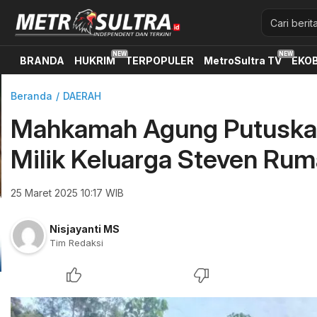
BRANDA
HUKRIM
TERPOPULER
MetroSultra TV
EKOB
Beranda
DAERAH
Mahkamah Agung Putusk
Milik Keluarga Steven Ru
25 Maret 2025 10:17 WIB
Nisjayanti MS
Tim Redaksi