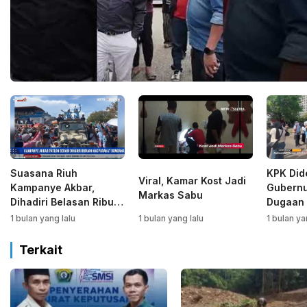
Suasana Riuh
KPK Did
Viral, Kamar Kost Jadi
Kampanye Akbar,
Gubernu
Markas Sabu
Dihadiri Belasan Ribu
Dugaan 
Warga Bombana
Kabaen
1 bulan yang lalu
1 bulan yang lalu
1 bulan ya
Terkait