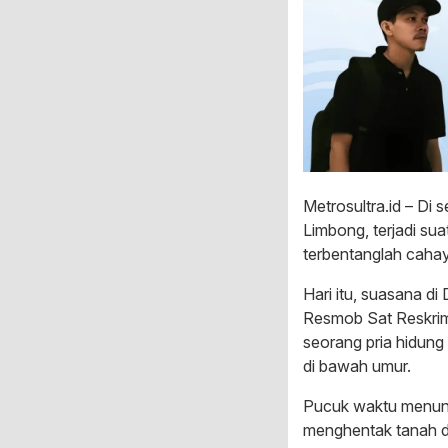
Metrosultra.id – Di 
Limbong, terjadi su
terbentanglah caha
Hari itu, suasana di
Resmob Sat Reskrim
seorang pria hidung
di bawah umur.
Pucuk waktu menunju
menghentak tanah 