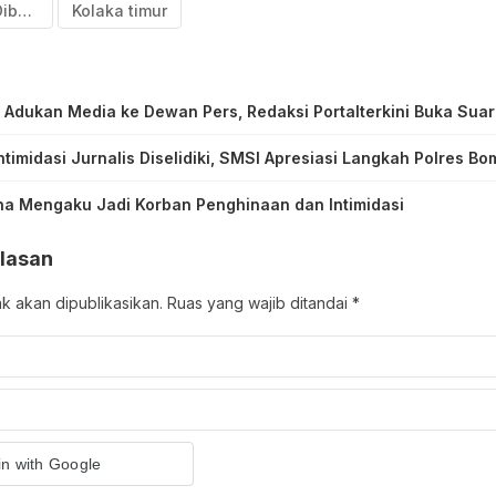
Kisan Anak Dibawah Umur yang Dirudapaksa
Kolaka timur
Adukan Media ke Dewan Pers, Redaksi Portalterkini Buka Sua
timidasi Jurnalis Diselidiki, SMSI Apresiasi Langkah Polres B
na Mengaku Jadi Korban Penghinaan dan Intimidasi
lasan
ak akan dipublikasikan.
Ruas yang wajib ditandai
*
in with Google