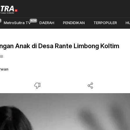
MetroSultra TV
DAERAH
PENDIDIKAN
TERPOPULER
H
ungan Anak di Desa Rante Limbong Koltim
IB
Irwan