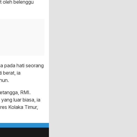
t oleh belenggu
ga pada hati seorang
berat, ia
hun.
tetangga, RMI.
ang luar biasa, ia
res Kolaka Timur,