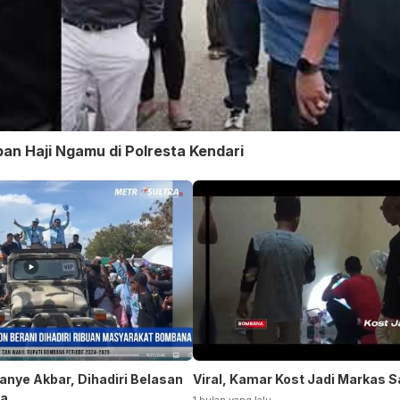
an Haji Ngamu di Polresta Kendari
nye Akbar, Dihadiri Belasan
Viral, Kamar Kost Jadi Markas 
na
1 bulan yang lalu