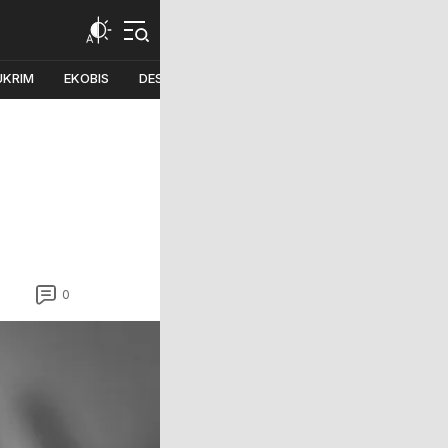
UKRIM
EKOBIS
DESA
PILKADA
0