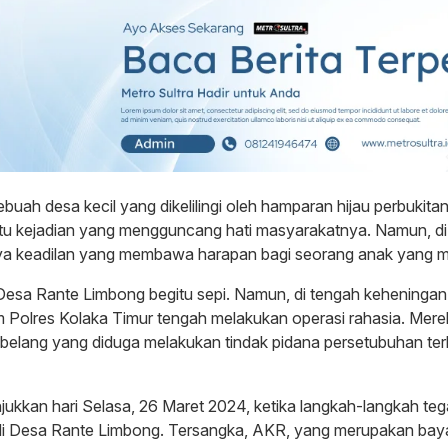
sebuah desa kecil yang dikelilingi oleh hamparan hijau perbukit
atu kejadian yang mengguncang hati masyarakatnya. Namun, di b
ya keadilan yang membawa harapan bagi seorang anak yang m
 Desa Rante Limbong begitu sepi. Namun, di tengah keheningan i
 Polres Kolaka Timur tengah melakukan operasi rahasia. Me
 belang yang diduga melakukan tindak pidana persetubuhan t
kkan hari Selasa, 26 Maret 2024, ketika langkah-langkah tega
di Desa Rante Limbong. Tersangka, AKR, yang merupakan ba