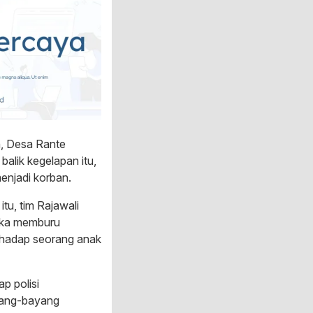
an, Desa Rante
alik kegelapan itu,
enjadi korban.
tu, tim Rajawali
reka memburu
erhadap seorang anak
p polisi
yang-bayang