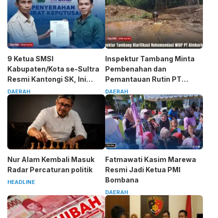
9 Ketua SMSI
Inspektur Tambang Minta
Kabupaten/Kota se-Sultra
Pembenahan dan
Resmi Kantongi SK, Ini
Pemantauan Rutin PT
Pesan Tegas Sarjono
Almharig
DAERAH
DAERAH
Nur Alam Kembali Masuk
Fatmawati Kasim Marewa
Radar Percaturan politik
Resmi Jadi Ketua PMI
Bombana
HEADLINE
DAERAH