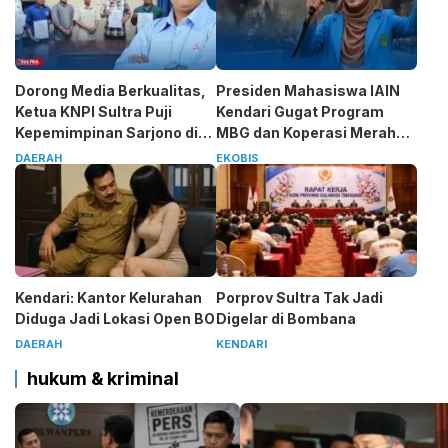
Dorong Media Berkualitas,
Presiden Mahasiswa IAIN
Ketua KNPI Sultra Puji
Kendari Gugat Program
Kepemimpinan Sarjono di
MBG dan Koperasi Merah
SMSI
Putih
DAERAH
EKOBIS
Kendari: Kantor Kelurahan
Porprov Sultra Tak Jadi
Diduga Jadi Lokasi Open BO
Digelar di Bombana
DAERAH
KENDARI
hukum & kriminal