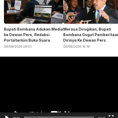
Bupati Bombana Adukan Media
Merasa Dirugikan, Bupati
ke Dewan Pers, Redaksi
Bombana Gugat Pemberitaa
Portalterkini Buka Suara
Dirinya Ke Dewan Pers
06/08/2026 09:01
05/08/2026 16:19
Pemutar
Video
00:00
02:47