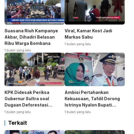
Suasana Riuh Kampanye
Viral, Kamar Kost Jadi
Akbar, Dihadiri Belasan
Markas Sabu
Ribu Warga Bombana
1 bulan yang lalu
1 bulan yang lalu
KPK Didesak Periksa
Ambisi Pertahankan
Gubernur Sultra soal
Kekuasaan, Tafdil Dorong
Dugaan Deforestasi
Istrinya Nyalon Bupati
Kabaen
Bombana
1 bulan yang lalu
1 bulan yang lalu
Terkait