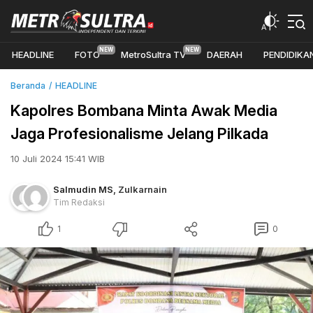
HEADLINE
FOTO
MetroSultra TV
DAERAH
PENDIDIKA
Beranda
HEADLINE
Kapolres Bombana Minta Awak Media
Jaga Profesionalisme Jelang Pilkada
10 Juli 2024 15:41 WIB
Salmudin MS
,
Zulkarnain
Tim Redaksi
1
0