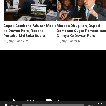
Bupati Bombana Adukan Media
Merasa Dirugikan, Bupati
ke Dewan Pers, Redaksi
Bombana Gugat Pemberitaa
Portalterkini Buka Suara
Dirinya Ke Dewan Pers
06/08/2026 09:01
05/08/2026 16:19
Pemutar
Video
00:00
02:47