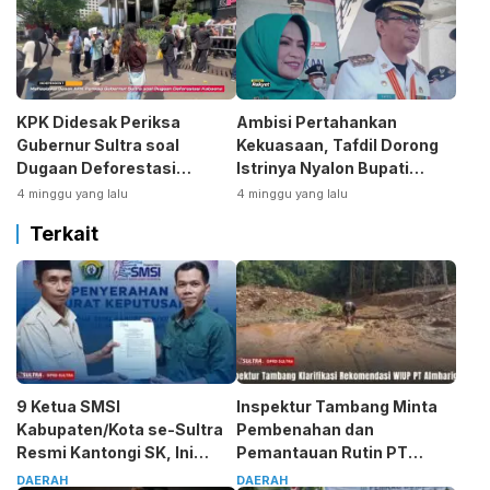
KPK Didesak Periksa
Ambisi Pertahankan
Gubernur Sultra soal
Kekuasaan, Tafdil Dorong
Dugaan Deforestasi
Istrinya Nyalon Bupati
Kabaen
Bombana
4 minggu yang lalu
4 minggu yang lalu
Terkait
9 Ketua SMSI
Inspektur Tambang Minta
Kabupaten/Kota se-Sultra
Pembenahan dan
Resmi Kantongi SK, Ini
Pemantauan Rutin PT
Pesan Tegas Sarjono
Almharig
DAERAH
DAERAH