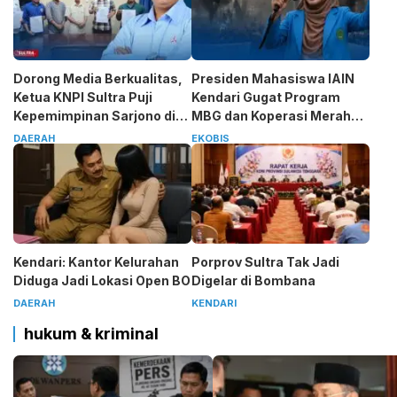
Dorong Media Berkualitas,
Presiden Mahasiswa IAIN
Ketua KNPI Sultra Puji
Kendari Gugat Program
Kepemimpinan Sarjono di
MBG dan Koperasi Merah
SMSI
Putih
DAERAH
EKOBIS
Kendari: Kantor Kelurahan
Porprov Sultra Tak Jadi
Diduga Jadi Lokasi Open BO
Digelar di Bombana
DAERAH
KENDARI
hukum & kriminal