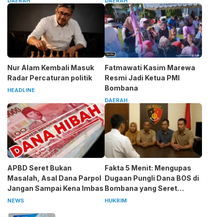
DAERAH
DAERAH
Nur Alam Kembali Masuk
Fatmawati Kasim Marewa
Radar Percaturan politik
Resmi Jadi Ketua PMI
Bombana
HEADLINE
DAERAH
APBD Seret Bukan
Fakta 5 Menit: Mengupas
Masalah, Asal Dana Parpol
Dugaan Pungli Dana BOS di
Jangan Sampai Kena Imbas
Bombana yang Seret
Kepala Sekolah
NEWS
HUKRIM