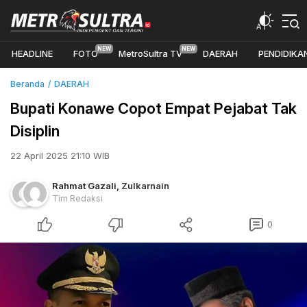
HEADLINE
FOTO
MetroSultra TV
DAERAH
PENDIDIKA
Beranda
DAERAH
Bupati Konawe Copot Empat Pejabat Tak
Disiplin
22 April 2025 21:10 WIB
Rahmat Gazali
,
Zulkarnain
Tim Redaksi
0