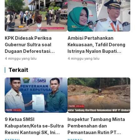
KPK Didesak Periksa
Ambisi Pertahankan
Gubernur Sultra soal
Kekuasaan, Tafdil Dorong
Dugaan Deforestasi
Istrinya Nyalon Bupati
Kabaen
Bombana
4 minggu yang lalu
4 minggu yang lalu
Terkait
9 Ketua SMSI
Inspektur Tambang Minta
Kabupaten/Kota se-Sultra
Pembenahan dan
Resmi Kantongi SK, Ini
Pemantauan Rutin PT
Pesan Tegas Sarjono
Almharig