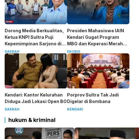
Dorong Media Berkualitas,
Presiden Mahasiswa IAIN
Ketua KNPI Sultra Puji
Kendari Gugat Program
Kepemimpinan Sarjono di
MBG dan Koperasi Merah
SMSI
Putih
DAERAH
EKOBIS
Kendari: Kantor Kelurahan
Porprov Sultra Tak Jadi
Diduga Jadi Lokasi Open BO
Digelar di Bombana
DAERAH
KENDARI
hukum & kriminal