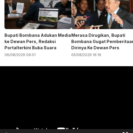
Bupati Bombana Adukan Media
Merasa Dirugikan, Bupati
ke Dewan Pers, Redaksi
Bombana Gugat Pemberitaa
Portalterkini Buka Suara
Dirinya Ke Dewan Pers
06/08/2026 09:01
05/08/2026 16:19
Pemutar
Video