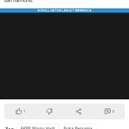
dan harmonis.
1
0
AKBP Wisnu Hadi
Buka Bersama