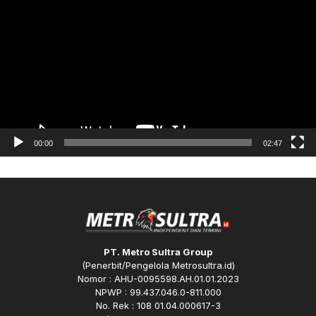
Video
00:00
02:47
PT. Metro Sultra Group
(Penerbit/Pengelola Metrosultra.id)
Nomor : AHU-0095598.AH.01.01.2023
NPWP : 99.437.046.0-811.000
No. Rek : 108 01.04.000617-3