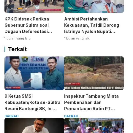
KPK Didesak Periksa
Ambisi Pertahankan
Gubernur Sultra soal
Kekuasaan, Tafdil Dorong
Dugaan Deforestasi
Istrinya Nyalon Bupati
Kabaen
Bombana
1 bulan yang lalu
1 bulan yang lalu
Terkait
9 Ketua SMSI
Inspektur Tambang Minta
Kabupaten/Kota se-Sultra
Pembenahan dan
Resmi Kantongi SK, Ini
Pemantauan Rutin PT
Pesan Tegas Sarjono
Almharig
DAERAH
DAERAH