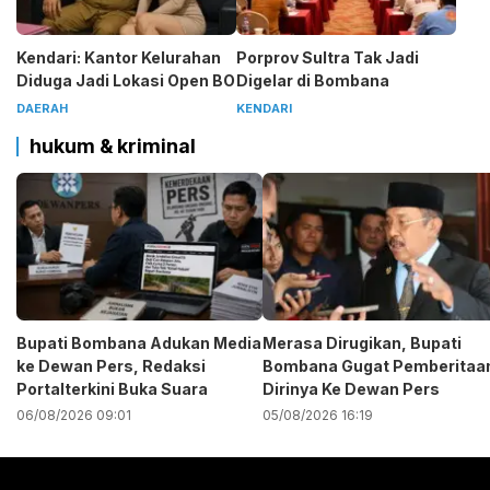
Kendari: Kantor Kelurahan
Porprov Sultra Tak Jadi
Diduga Jadi Lokasi Open BO
Digelar di Bombana
DAERAH
KENDARI
hukum & kriminal
Bupati Bombana Adukan Media
Merasa Dirugikan, Bupati
ke Dewan Pers, Redaksi
Bombana Gugat Pemberitaa
Portalterkini Buka Suara
Dirinya Ke Dewan Pers
06/08/2026 09:01
05/08/2026 16:19
Pemutar