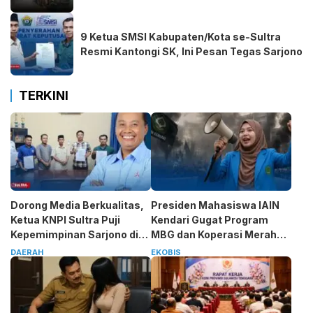
9 Ketua SMSI Kabupaten/Kota se-Sultra
Resmi Kantongi SK, Ini Pesan Tegas Sarjono
TERKINI
Dorong Media Berkualitas,
Presiden Mahasiswa IAIN
Ketua KNPI Sultra Puji
Kendari Gugat Program
Kepemimpinan Sarjono di
MBG dan Koperasi Merah
SMSI
Putih
DAERAH
EKOBIS