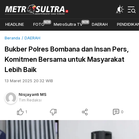
HEADLINE
FOTO
MetroSultra TV
DAERAH
PENDIDIKA
Beranda
DAERAH
Bukber Polres Bombana dan Insan Pers,
Komitmen Bersama untuk Masyarakat
Lebih Baik
13 Maret 2025 20:32 WIB
Nisjayanti MS
Tim Redaksi
1
0