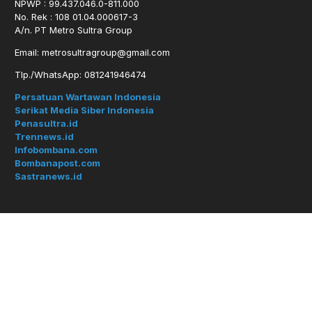
NPWP : 99.437.046.0-811.000
No. Rek : 108 01.04.000617-3
A/n. PT Metro Sultra Group
Email: metrosultragroup@gmail.com
Tlp./WhatsApp: 081241946474
Persatuan Wartawan Indonesia
Serikat Media Siber Indonesia
Penasultra.id
Trennews.id
Infobombana.com
Bombanapost.com
Sastranews.id