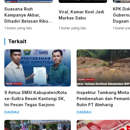
Suasana Riuh
KPK Did
Viral, Kamar Kost Jadi
Kampanye Akbar,
Gubernu
Markas Sabu
Dihadiri Belasan Ribu
Dugaan 
Warga Bombana
Kabaen
1 bulan yang lalu
1 bulan yang lalu
1 bulan ya
Terkait
9 Ketua SMSI Kabupaten/Kota
Inspektur Tambang Minta
se-Sultra Resmi Kantongi SK,
Pembenahan dan Pemant
Ini Pesan Tegas Sarjono
Rutin PT Almharig
DAERAH
DAERAH