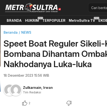
BRANDA
HUKRIM
TERPOPULER
MetroSultra TV
EKOB
Beranda
NEWS
Speet Boat Reguler Sikeli
Bombana Dihantam Ombak
Nakhodanya Luka-luka
18 Desember 2023 15:56 WIB
Zulkarnain
,
Irwan
Tim Redaksi
2