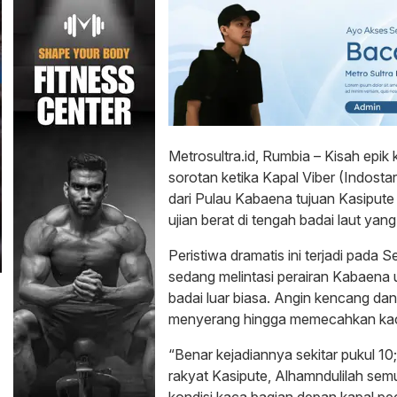
Metrosultra.id, Rumbia – Kisah epi
sorotan ketika Kapal Viber (Indost
dari Pulau Kabaena tujuan Kasipu
ujian berat di tengah badai laut yan
Peristiwa dramatis ini terjadi pada S
sedang melintasi perairan Kabaena u
badai luar biasa. Angin kencang d
menyerang hingga memecahkan kaca
“Benar kejadiannya sekitar pukul 10
rakyat Kasipute, Alhamndulilah sem
kondisi kaca bagian depan kapal pe