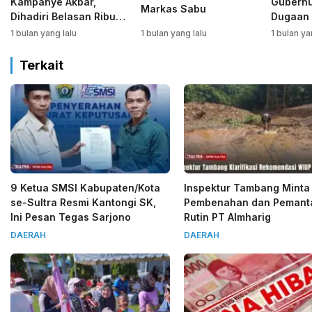
Kampanye Akbar,
Gubernu
Markas Sabu
Dihadiri Belasan Ribu
Dugaan 
Warga Bombana
Kabaen
1 bulan yang lalu
1 bulan yang lalu
1 bulan ya
Terkait
9 Ketua SMSI Kabupaten/Kota
Inspektur Tambang Minta
se-Sultra Resmi Kantongi SK,
Pembenahan dan Pemant
Ini Pesan Tegas Sarjono
Rutin PT Almharig
DAERAH
DAERAH