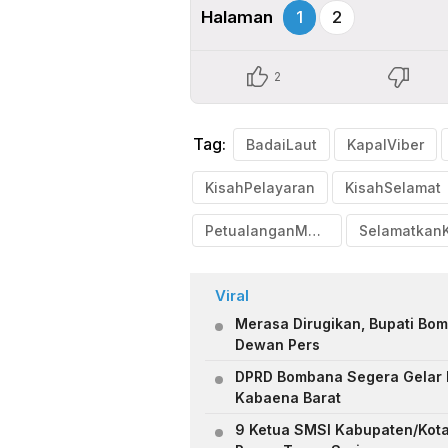
Halaman
1
2
2
Tag:
BadaiLaut
KapalViber
KisahPelayaran
KisahSelamat
PetualanganMaut
Selamatkan
Viral
Merasa Dirugikan, Bupati Bo
Dewan Pers
DPRD Bombana Segera Gelar R
Kabaena Barat
9 Ketua SMSI Kabupaten/Kota 