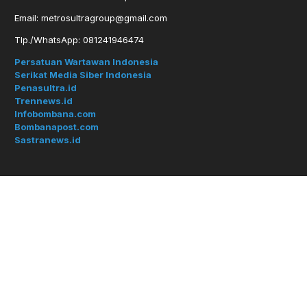
Email: metrosultragroup@gmail.com
Tlp./WhatsApp: 081241946474
Persatuan Wartawan Indonesia
Serikat Media Siber Indonesia
Penasultra.id
Trennews.id
Infobombana.com
Bombanapost.com
Sastranews.id