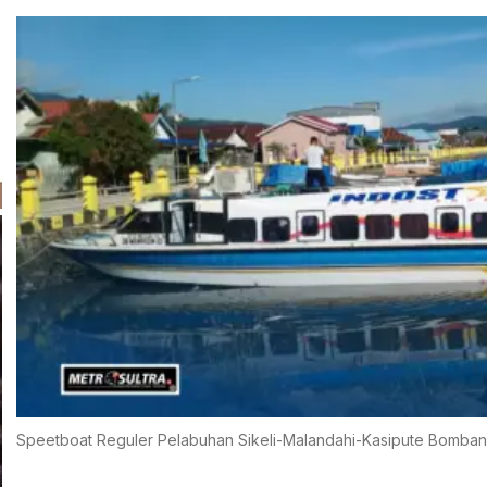
Speetboat Reguler Pelabuhan Sikeli-Malandahi-Kasipute Bombana