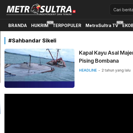
Metrosultra.id
Metrosultra merupakan media berbasisonline di sulawesi te
BRANDA
HUKRIM
TERPOPULER
MetroSultra TV
EKOB
#Sahbandar Sikeli
Kapal Kayu Asal Maje
Pising Bombana
HEADLINE
2 tahun yang lalu
Pemutar
Video