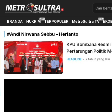
Metrosultra.id
Metrosultra merupakan media berbasisonline di sulawesi te
BRANDA
HUKRIM
TERPOPULER
MetroSultra TV
EKOB
#Andi Nirwana Sebbu – Herianto
KPU Bombana Resmi 
Pertarungan Politik M
HEADLINE
2 tahun yang lalu
Pemutar
Video