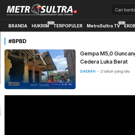
Metrosultra.id
Metrosultra merupakan media berbasisonline di sulawesi te
BRANDA
HUKRIM
TERPOPULER
MetroSultra TV
EKOB
#BPBD
Gempa M5,0 Guncang
Cedera Luka Berat
DAERAH
2 tahun yang lalu
Pemutar
Video