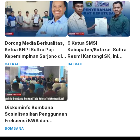
Dorong Media Berkualitas,
9 Ketua SMSI
Ketua KNPI Sultra Puji
Kabupaten/Kota se-Sultra
Kepemimpinan Sarjono di
Resmi Kantongi SK, Ini
SMSI
Pesan Tegas Sarjono
DAERAH
DAERAH
Diskominfo Bombana
Sosialisasikan Penggunaan
Frekuensi BWA dan
Legalitas ISP
BOMBANA