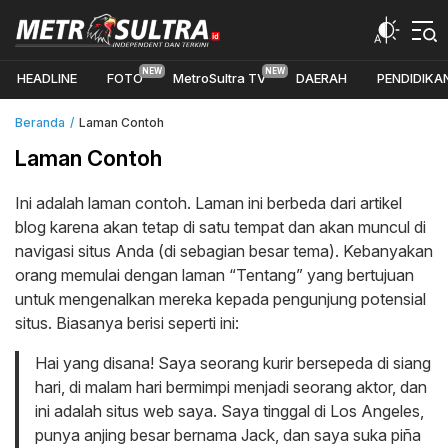
Metrosultra merupakan media berbasisonline di sulawesi
Metrosultra.id
tenggara yang Independent dan Terkini
HEADLINE
FOTO
MetroSultra TV
DAERAH
PENDIDIKA
Beranda
Laman Contoh
Laman Contoh
Ini adalah laman contoh. Laman ini berbeda dari artikel
blog karena akan tetap di satu tempat dan akan muncul di
navigasi situs Anda (di sebagian besar tema). Kebanyakan
orang memulai dengan laman “Tentang” yang bertujuan
untuk mengenalkan mereka kepada pengunjung potensial
situs. Biasanya berisi seperti ini:
Hai yang disana! Saya seorang kurir bersepeda di siang
hari, di malam hari bermimpi menjadi seorang aktor, dan
ini adalah situs web saya. Saya tinggal di Los Angeles,
punya anjing besar bernama Jack, dan saya suka piña