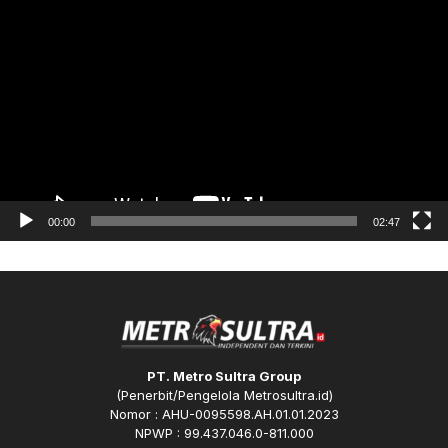
Pemutar
Video
00:00
02:47
PT. Metro Sultra Group
(Penerbit/Pengelola Metrosultra.id)
Nomor : AHU-0095598.AH.01.01.2023
NPWP : 99.437.046.0-811.000